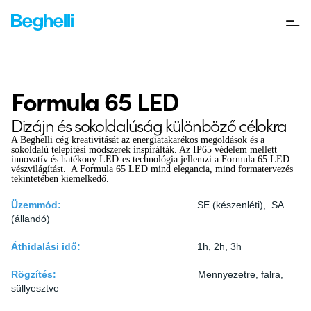
Formula 65 LED
Dizájn és sokoldalúság különböző célokra
A Beghelli cég kreativitását az energiatakarékos megoldások és a
sokoldalú telepítési módszerek inspirálták. Az IP65 védelem mellett
innovatív és hatékony LED-es technológia jellemzi a Formula 65 LED
vészvilágítást. A Formula 65 LED mind elegancia, mind formatervezés
tekintetében kiemelkedő.
Üzemmód:
SE (készenléti),
SA
(állandó)
Áthidalási idő:
1h, 2h, 3h
Rögzítés:
Mennyezetre, falra,
süllyesztve