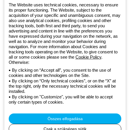
1 951 3194
The Website uses technical cookies, necessary to ensure
its proper functioning. The Website, subject to the
acquisition of your specific and unambiguous consent, may
Since 2025, Beghelli has been part of the GEWISS Group, within the
also use analytical cookies, profiling cookies and other
tracking tools, both first and third party, to send you
GEWISS LightZone ecosystem, where we develop integrated
advertising and content in line with the preferences you
lighting solutions that transform complexity into simplicity, supporting
have expressed during your navigation on the network, as
professionals and end users in meeting their needs.
Discover more
well as to analyze and monitor your behavior during
about GEWISS
navigation. For more information about Cookies and
tracking tools operating on the Website, to give consent to
all or some cookies please see the
Cookie Policy
.
Hungary:
HU
Otherwise:
By clicking on “Accept all”, you consent to the use of
cookies and other technologies on the Site.
Adatvédelmi szabályzat
By clicking on “Only technical cookies”, or on the “X” at
Cookie szabályzat
the top right, only the necessary technical cookies will be
Általános szerződési feltételek
installed.
Minden szabályzat
By clicking on "Customize", you will be able to accept
Accessibility
only certain types of cookies.
Credits
© Beghelli S.p.A. Sole Shareholder Company - Company subject
to the direction and coordination of Gewiss S.p.A. - P.IVA (IT)
Összes elfogadása
00666341201 - Registered in the Register of Companies of
Bologna. Fully paid-up capital: 10,000,000 Euro
Csak a szükséges sütik