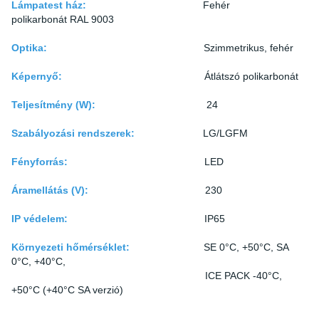
Lámpatest ház:
Fehér
polikarbonát RAL 9003
Optika:
Szimmetrikus, fehér
Képernyő:
Átlátszó polikarbonát
Teljesítmény (W):
24
Szabályozási rendszerek:
LG/LGFM
Fényforrás:
LED
Áramellátás (V):
230
IP védelem:
IP65
Környezeti hőmérséklet:
SE 0°C, +50°C, SA
0°C, +40°C,
ICE PACK -40°C,
+50°C (+40°C SA verzió)