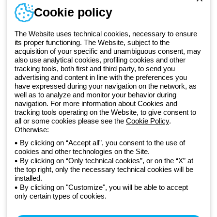
Numer telefonu
Cookie policy
Od poniedziałku do piątku w godzinach 8:00 do 16:00
+48 32 422 55 79
The Website uses technical cookies, necessary to ensure
its proper functioning. The Website, subject to the
acquisition of your specific and unambiguous consent, may
Od 2025 roku firma Beghelli jest częścią Grupy GEWISS, działając w
also use analytical cookies, profiling cookies and other
tracking tools, both first and third party, to send you
ramach ekosystemu GEWISS LightZone, w którym tworzymy
advertising and content in line with the preferences you
zintegrowane rozwiązania oświetleniowe, przekształcające
have expressed during your navigation on the network, as
złożoność w prostotę oraz wspierające profesjonalistów i
well as to analyze and monitor your behavior during
użytkowników w realizacji ich potrzeb.
Dowiedz się więcej o GEWISS
navigation. For more information about Cookies and
tracking tools operating on the Website, to give consent to
all or some cookies please see the
Cookie Policy
.
Poland:
PL
Otherwise:
By clicking on “Accept all”, you consent to the use of
cookies and other technologies on the Site.
Polityka prywatności
By clicking on “Only technical cookies”, or on the “X” at
Polityka cookies
the top right, only the necessary technical cookies will be
Ogólne warunki sprzedaży
installed.
Wszystkie dokumenty
By clicking on "Customize", you will be able to accept
Deklaracja dostępności
only certain types of cookies.
Realizacja strony
© Beghelli S.p.A. Sole Shareholder Company - Company subject