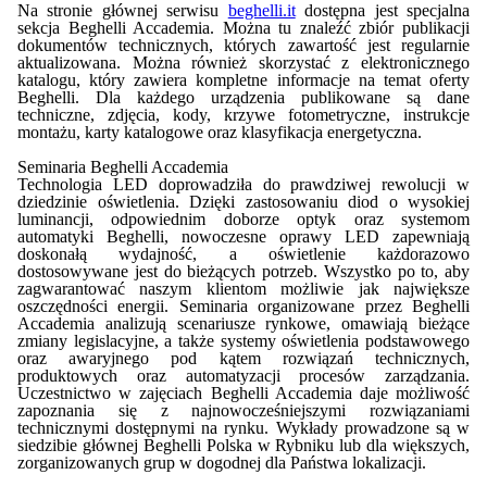
Na stronie głównej serwisu
beghelli.it
dostępna jest specjalna
sekcja Beghelli Accademia. Można tu znaleźć zbiór publikacji
dokumentów technicznych, których zawartość jest regularnie
aktualizowana. Można również skorzystać z elektronicznego
katalogu, który zawiera kompletne informacje na temat oferty
Beghelli. Dla każdego urządzenia publikowane są dane
techniczne, zdjęcia, kody, krzywe fotometryczne, instrukcje
montażu, karty katalogowe oraz klasyfikacja energetyczna.
Seminaria Beghelli Accademia
Technologia LED doprowadziła do prawdziwej rewolucji w
dziedzinie oświetlenia. Dzięki zastosowaniu diod o wysokiej
luminancji, odpowiednim doborze optyk oraz systemom
automatyki Beghelli, nowoczesne oprawy LED zapewniają
doskonałą wydajność, a oświetlenie każdorazowo
dostosowywane jest do bieżących potrzeb. Wszystko po to, aby
zagwarantować naszym klientom możliwie jak największe
oszczędności energii. Seminaria organizowane przez Beghelli
Accademia analizują scenariusze rynkowe, omawiają bieżące
zmiany legislacyjne, a także systemy oświetlenia podstawowego
oraz awaryjnego pod kątem rozwiązań technicznych,
produktowych oraz automatyzacji procesów zarządzania.
Uczestnictwo w zajęciach Beghelli Accademia daje możliwość
zapoznania się z najnowocześniejszymi rozwiązaniami
technicznymi dostępnymi na rynku. Wykłady prowadzone są w
siedzibie głównej Beghelli Polska w Rybniku lub dla większych,
zorganizowanych grup w dogodnej dla Państwa lokalizacji.