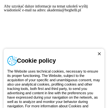
Aby uzyskać dalsze informacje na temat szkoleń wyślij
wiadomość e-mail na adres: akademia@beghelli.pl
Numer telefonu
Cookie policy
Od poniedziałku do piątku w godzinach 8:00 do 16:00
+48 32 422 55 79
The Website uses technical cookies, necessary to ensure
its proper functioning. The Website, subject to the
acquisition of your specific and unambiguous consent, may
Od 2025 roku firma Beghelli jest częścią Grupy GEWISS, działając w
also use analytical cookies, profiling cookies and other
tracking tools, both first and third party, to send you
ramach ekosystemu GEWISS LightZone, w którym tworzymy
advertising and content in line with the preferences you
zintegrowane rozwiązania oświetleniowe, przekształcające
have expressed during your navigation on the network, as
złożoność w prostotę oraz wspierające profesjonalistów i
well as to analyze and monitor your behavior during
użytkowników w realizacji ich potrzeb.
Dowiedz się więcej o GEWISS
navigation. For more information about Cookies and