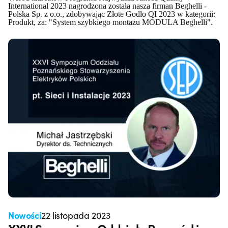
International 2023 nagrodzona została nasza firman Beghelli -
Polska Sp. z o.o., zdobywając Złote Godło QI 2023 w kategorii:
Produkt, za: "System szybkiego montażu MODULA Beghelli".
Nowości
22 listopada 2023