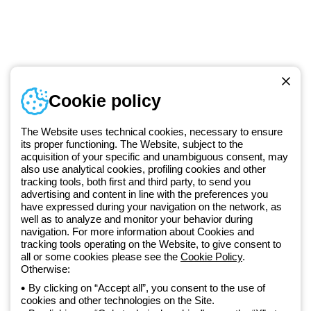
Numer telefonu
Cookie policy
Od poniedziałku do piątku w godzinach 8:00 do 16:00
+48 32 422 55 79
The Website uses technical cookies, necessary to ensure
its proper functioning. The Website, subject to the
acquisition of your specific and unambiguous consent, may
Od 2025 roku firma Beghelli jest częścią Grupy GEWISS, działając w
also use analytical cookies, profiling cookies and other
tracking tools, both first and third party, to send you
ramach ekosystemu GEWISS LightZone, w którym tworzymy
advertising and content in line with the preferences you
zintegrowane rozwiązania oświetleniowe, przekształcające
have expressed during your navigation on the network, as
złożoność w prostotę oraz wspierające profesjonalistów i
well as to analyze and monitor your behavior during
użytkowników w realizacji ich potrzeb.
Dowiedz się więcej o GEWISS
navigation. For more information about Cookies and
tracking tools operating on the Website, to give consent to
all or some cookies please see the
Cookie Policy
.
Otherwise:
Poland:
PL
By clicking on “Accept all”, you consent to the use of
cookies and other technologies on the Site.
Polityka prywatności