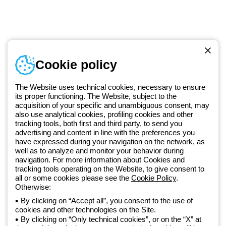
Numer telefonu
Cookie policy
Od poniedziałku do piątku w godzinach 8:00 do 16:00
+48 32 422 55 79
The Website uses technical cookies, necessary to ensure
its proper functioning. The Website, subject to the
acquisition of your specific and unambiguous consent, may
Od 2025 roku firma Beghelli jest częścią Grupy GEWISS, działając w
also use analytical cookies, profiling cookies and other
tracking tools, both first and third party, to send you
ramach ekosystemu GEWISS LightZone, w którym tworzymy
advertising and content in line with the preferences you
zintegrowane rozwiązania oświetleniowe, przekształcające
have expressed during your navigation on the network, as
złożoność w prostotę oraz wspierające profesjonalistów i
well as to analyze and monitor your behavior during
użytkowników w realizacji ich potrzeb.
Dowiedz się więcej o GEWISS
navigation. For more information about Cookies and
tracking tools operating on the Website, to give consent to
all or some cookies please see the
Cookie Policy
.
Poland:
PL
Otherwise:
By clicking on “Accept all”, you consent to the use of
cookies and other technologies on the Site.
Polityka prywatności
By clicking on “Only technical cookies”, or on the “X” at
Polityka cookies