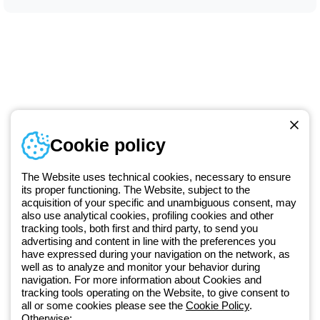
Numer telefonu
Cookie policy
Od poniedziałku do piątku w godzinach 8:00 do 16:00
+48 32 422 55 79
The Website uses technical cookies, necessary to ensure
its proper functioning. The Website, subject to the
acquisition of your specific and unambiguous consent, may
Od 2025 roku firma Beghelli jest częścią Grupy GEWISS, działając w
also use analytical cookies, profiling cookies and other
tracking tools, both first and third party, to send you
ramach ekosystemu GEWISS LightZone, w którym tworzymy
advertising and content in line with the preferences you
zintegrowane rozwiązania oświetleniowe, przekształcające
have expressed during your navigation on the network, as
złożoność w prostotę oraz wspierające profesjonalistów i
well as to analyze and monitor your behavior during
użytkowników w realizacji ich potrzeb.
Dowiedz się więcej o GEWISS
navigation. For more information about Cookies and
tracking tools operating on the Website, to give consent to
all or some cookies please see the
Cookie Policy
.
Poland:
PL
Otherwise: