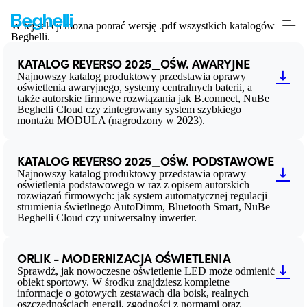
Do pobrania
W tej sekcji można pobrać wersję .pdf wszystkich katalogów
Beghelli.
KATALOG REVERSO 2025_OŚW. AWARYJNE
Najnowszy katalog produktowy przedstawia oprawy
oświetlenia awaryjnego, systemy centralnych baterii, a
także autorskie firmowe rozwiązania jak B.connect, NuBe
Beghelli Cloud czy zintegrowany system szybkiego
montażu MODULA (nagrodzony w 2023).
KATALOG REVERSO 2025_OŚW. PODSTAWOWE
Najnowszy katalog produktowy przedstawia oprawy
oświetlenia podstawowego w raz z opisem autorskich
rozwiązań firmowych: jak system automatycznej regulacji
strumienia świetlnego AutoDimm, Bluetooth Smart, NuBe
Beghelli Cloud czy uniwersalny inwerter.
ORLIK - MODERNIZACJA OŚWIETLENIA
Sprawdź, jak nowoczesne oświetlenie LED może odmienić
obiekt sportowy. W środku znajdziesz kompletne
informacje o gotowych zestawach dla boisk, realnych
oszczędnościach energii, zgodności z normami oraz