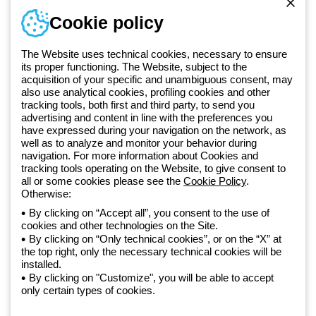
Numer telefonu
Cookie policy
Od poniedziałku do piątku w godzinach 8:00 do 16:00
+48 32 422 55 79
The Website uses technical cookies, necessary to ensure
its proper functioning. The Website, subject to the
acquisition of your specific and unambiguous consent, may
Od 2025 roku firma Beghelli jest częścią Grupy GEWISS, działając w
also use analytical cookies, profiling cookies and other
tracking tools, both first and third party, to send you
ramach ekosystemu GEWISS LightZone, w którym tworzymy
advertising and content in line with the preferences you
zintegrowane rozwiązania oświetleniowe, przekształcające
have expressed during your navigation on the network, as
złożoność w prostotę oraz wspierające profesjonalistów i
well as to analyze and monitor your behavior during
użytkowników w realizacji ich potrzeb.
Dowiedz się więcej o GEWISS
navigation. For more information about Cookies and
tracking tools operating on the Website, to give consent to
all or some cookies please see the
Cookie Policy
.
Poland:
PL
Otherwise:
By clicking on “Accept all”, you consent to the use of
cookies and other technologies on the Site.
Polityka prywatności
By clicking on “Only technical cookies”, or on the “X” at
Polityka cookies
the top right, only the necessary technical cookies will be
Ogólne warunki sprzedaży
installed.
Wszystkie dokumenty
By clicking on "Customize", you will be able to accept
Deklaracja dostępności
only certain types of cookies.
Realizacja strony
© Beghelli S.p.A. Sole Shareholder Company - Company subject