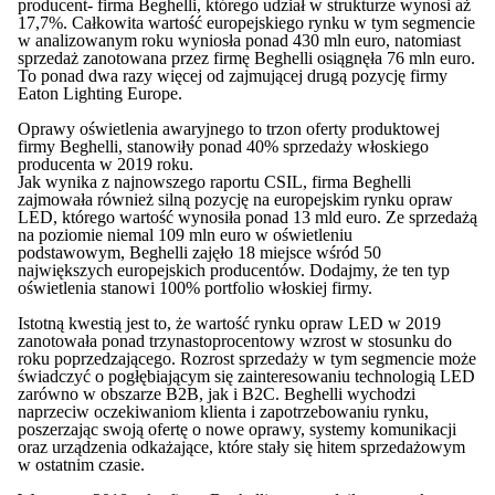
producent- firma Beghelli, którego udział w strukturze wynosi aż
17,7%. Całkowita wartość europejskiego rynku w tym segmencie
w analizowanym roku wyniosła ponad 430 mln euro, natomiast
sprzedaż zanotowana przez firmę Beghelli osiągnęła 76 mln euro.
To ponad dwa razy więcej od zajmującej drugą pozycję firmy
Eaton Lighting Europe.
Oprawy oświetlenia awaryjnego to trzon oferty produktowej
firmy Beghelli, stanowiły ponad 40% sprzedaży włoskiego
producenta w 2019 roku.
Jak wynika z najnowszego raportu CSIL, firma Beghelli
zajmowała również silną pozycję na europejskim rynku opraw
LED, którego wartość wynosiła ponad 13 mld euro. Ze sprzedażą
na poziomie niemal 109 mln euro w oświetleniu
podstawowym, Beghelli zajęło 18 miejsce wśród 50
największych europejskich producentów. Dodajmy, że ten typ
oświetlenia stanowi 100% portfolio włoskiej firmy.
Istotną kwestią jest to, że wartość rynku opraw LED w 2019
zanotowała ponad trzynastoprocentowy wzrost w stosunku do
roku poprzedzającego. Rozrost sprzedaży w tym segmencie może
świadczyć o pogłębiającym się zainteresowaniu technologią LED
zarówno w obszarze B2B, jak i B2C. Beghelli wychodzi
naprzeciw oczekiwaniom klienta i zapotrzebowaniu rynku,
poszerzając swoją ofertę o nowe oprawy, systemy komunikacji
oraz urządzenia odkażające, które stały się hitem sprzedażowym
w ostatnim czasie.