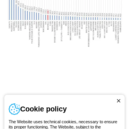
Numer telefonu
Cookie policy
Od poniedziałku do piątku w godzinach 8:00 do 16:00
+48 32 422 55 79
The Website uses technical cookies, necessary to ensure
its proper functioning. The Website, subject to the