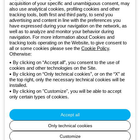
acquisition of your specific and unambiguous consent, may
Od 2025 roku firma Beghelli jest częścią Grupy GEWISS, działając w
also use analytical cookies, profiling cookies and other
tracking tools, both first and third party, to send you
ramach ekosystemu GEWISS LightZone, w którym tworzymy
advertising and content in line with the preferences you
zintegrowane rozwiązania oświetleniowe, przekształcające
have expressed during your navigation on the network, as
złożoność w prostotę oraz wspierające profesjonalistów i
well as to analyze and monitor your behavior during
użytkowników w realizacji ich potrzeb.
Dowiedz się więcej o GEWISS
navigation. For more information about Cookies and
tracking tools operating on the Website, to give consent to
all or some cookies please see the
Cookie Policy
.
Poland:
PL
Otherwise:
By clicking on “Accept all”, you consent to the use of
cookies and other technologies on the Site.
Polityka prywatności
By clicking on “Only technical cookies”, or on the “X” at
Polityka cookies
the top right, only the necessary technical cookies will be
Ogólne warunki sprzedaży
installed.
Wszystkie dokumenty
By clicking on "Customize", you will be able to accept
Deklaracja dostępności
only certain types of cookies.
Realizacja strony
© Beghelli S.p.A. Sole Shareholder Company - Company subject
to the direction and coordination of Gewiss S.p.A. - P.IVA (IT)
Accept all
00666341201 - Registered in the Register of Companies of
Bologna. Fully paid-up capital: 10,000,000 Euro
Only technical cookies
Customize