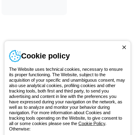
Numer telefonu
Cookie policy
Od poniedziałku do piątku w godzinach 8:00 do 16:00
+48 32 422 55 79
The Website uses technical cookies, necessary to ensure
its proper functioning. The Website, subject to the
acquisition of your specific and unambiguous consent, may
Od 2025 roku firma Beghelli jest częścią Grupy GEWISS, działając w
also use analytical cookies, profiling cookies and other
tracking tools, both first and third party, to send you
ramach ekosystemu GEWISS LightZone, w którym tworzymy
advertising and content in line with the preferences you
zintegrowane rozwiązania oświetleniowe, przekształcające
have expressed during your navigation on the network, as
złożoność w prostotę oraz wspierające profesjonalistów i
well as to analyze and monitor your behavior during
użytkowników w realizacji ich potrzeb.
Dowiedz się więcej o GEWISS
navigation. For more information about Cookies and
tracking tools operating on the Website, to give consent to
all or some cookies please see the
Cookie Policy
.
Poland:
PL
Otherwise: