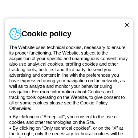
Numer telefonu
Cookie policy
Od poniedziałku do piątku w godzinach 8:00 do 16:00
+48 32 422 55 79
The Website uses technical cookies, necessary to ensure
its proper functioning. The Website, subject to the
acquisition of your specific and unambiguous consent, may
Od 2025 roku firma Beghelli jest częścią Grupy GEWISS, działając w
also use analytical cookies, profiling cookies and other
tracking tools, both first and third party, to send you
ramach ekosystemu GEWISS LightZone, w którym tworzymy
advertising and content in line with the preferences you
zintegrowane rozwiązania oświetleniowe, przekształcające
have expressed during your navigation on the network, as
złożoność w prostotę oraz wspierające profesjonalistów i
well as to analyze and monitor your behavior during
użytkowników w realizacji ich potrzeb.
Dowiedz się więcej o GEWISS
navigation. For more information about Cookies and
tracking tools operating on the Website, to give consent to
all or some cookies please see the
Cookie Policy
.
Poland:
PL
Otherwise:
By clicking on “Accept all”, you consent to the use of
cookies and other technologies on the Site.
Polityka prywatności
By clicking on “Only technical cookies”, or on the “X” at
Polityka cookies
the top right, only the necessary technical cookies will be
Ogólne warunki sprzedaży