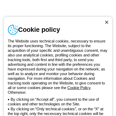
Numer telefonu
Cookie policy
Od poniedziałku do piątku w godzinach 8:00 do 16:00
+48 32 422 55 79
The Website uses technical cookies, necessary to ensure
its proper functioning. The Website, subject to the
acquisition of your specific and unambiguous consent, may
Od 2025 roku firma Beghelli jest częścią Grupy GEWISS, działając w
also use analytical cookies, profiling cookies and other
tracking tools, both first and third party, to send you
ramach ekosystemu GEWISS LightZone, w którym tworzymy
advertising and content in line with the preferences you
zintegrowane rozwiązania oświetleniowe, przekształcające
have expressed during your navigation on the network, as
złożoność w prostotę oraz wspierające profesjonalistów i
well as to analyze and monitor your behavior during
użytkowników w realizacji ich potrzeb.
Dowiedz się więcej o GEWISS
navigation. For more information about Cookies and
tracking tools operating on the Website, to give consent to
all or some cookies please see the
Cookie Policy
.
Poland:
PL
Otherwise:
By clicking on “Accept all”, you consent to the use of
cookies and other technologies on the Site.
Polityka prywatności
By clicking on “Only technical cookies”, or on the “X” at
Polityka cookies
the top right, only the necessary technical cookies will be
Ogólne warunki sprzedaży