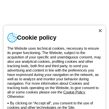
Numer telefonu
Cookie policy
Od poniedziałku do piątku w godzinach 8:00 do 16:00
+48 32 422 55 79
The Website uses technical cookies, necessary to ensure
its proper functioning. The Website, subject to the
acquisition of your specific and unambiguous consent, may
Od 2025 roku firma Beghelli jest częścią Grupy GEWISS, działając w
also use analytical cookies, profiling cookies and other
tracking tools, both first and third party, to send you
ramach ekosystemu GEWISS LightZone, w którym tworzymy
advertising and content in line with the preferences you
zintegrowane rozwiązania oświetleniowe, przekształcające
have expressed during your navigation on the network, as
złożoność w prostotę oraz wspierające profesjonalistów i
well as to analyze and monitor your behavior during
użytkowników w realizacji ich potrzeb.
Dowiedz się więcej o GEWISS
navigation. For more information about Cookies and
tracking tools operating on the Website, to give consent to
all or some cookies please see the
Cookie Policy
.
Poland:
PL
Otherwise:
By clicking on “Accept all”, you consent to the use of
cookies and other technologies on the Site.
Polityka prywatności