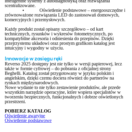
inteligentne systemy z autodiagnostyką oraz rozwiązania
scentralizowane.
•
Oświetlenie podstawowe – energooszczędne i
zrównoważone rozwiązania LED do zastosowań domowych,
komercyjnych i przemysłowych.
Każdy produkt został opisany szczegółowo – od kart
technicznych, rysunków i wykresów fotometrycznych, po
kompatybilne akcesoria i odniesienia do przepisów. Dzięki
przejrzystemu układowi oraz prostym grafikom katalog jest
intuicyjny i wygodny w użyciu.
Innowacje w zasięgu ręki
Reverso 2025 dostępny jest nie tylko w wersji papierowej, lecz
także w formie cyfrowej – do pobrania z oficjalnej strony
Beghelli. Katalog został przygotowany w języku polskim i
angielskim, dzięki czemu dociera również do partnerów na
rynkach międzynarodowych.
Nowe wydanie to nie tylko zestawienie produktów, ale przede
wszystkim narzędzie operacyjne, które wspiera specjalistów w
tworzeniu bezpiecznych, funkcjonalnych i dobrze oświetlonych
przestrzeni.
POBIERZ KATALOG
Oświetlenie awaryjne
Oświetlenie podstawowe