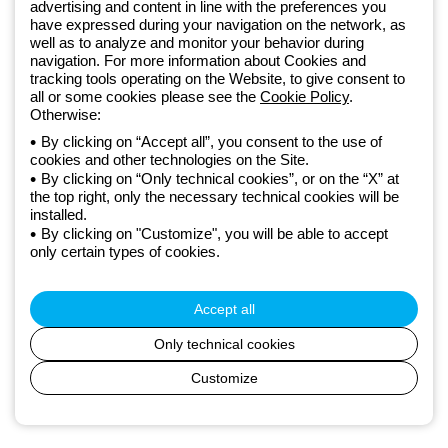
advertising and content in line with the preferences you
zintegrowane rozwiązania oświetleniowe, przekształcające
have expressed during your navigation on the network, as
złożoność w prostotę oraz wspierające profesjonalistów i
well as to analyze and monitor your behavior during
użytkowników w realizacji ich potrzeb.
Dowiedz się więcej o GEWISS
navigation. For more information about Cookies and
tracking tools operating on the Website, to give consent to
all or some cookies please see the
Cookie Policy
.
Poland:
PL
Otherwise:
By clicking on “Accept all”, you consent to the use of
cookies and other technologies on the Site.
Polityka prywatności
By clicking on “Only technical cookies”, or on the “X” at
Polityka cookies
the top right, only the necessary technical cookies will be
Ogólne warunki sprzedaży
installed.
Wszystkie dokumenty
By clicking on "Customize", you will be able to accept
Deklaracja dostępności
only certain types of cookies.
Realizacja strony
© Beghelli S.p.A. Sole Shareholder Company - Company subject
to the direction and coordination of Gewiss S.p.A. - P.IVA (IT)
Accept all
00666341201 - Registered in the Register of Companies of
Bologna. Fully paid-up capital: 10,000,000 Euro
Only technical cookies
Customize