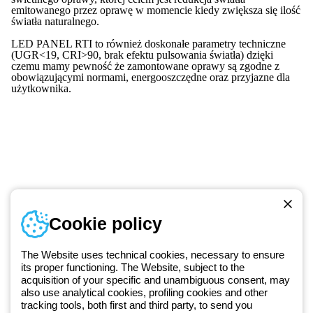
emitowanego przez oprawę w momencie kiedy zwiększa się ilość
światła naturalnego.
LED PANEL RTI to również doskonałe parametry techniczne
(UGR<19, CRI>90, brak efektu pulsowania światła) dzięki
czemu mamy pewność że zamontowane oprawy są zgodne z
obowiązującymi normami, energooszczędne oraz przyjazne dla
użytkownika.
Numer telefonu
Cookie policy
Od poniedziałku do piątku w godzinach 8:00 do 16:00
+48 32 422 55 79
The Website uses technical cookies, necessary to ensure
its proper functioning. The Website, subject to the
acquisition of your specific and unambiguous consent, may
Od 2025 roku firma Beghelli jest częścią Grupy GEWISS, działając w
also use analytical cookies, profiling cookies and other
tracking tools, both first and third party, to send you
ramach ekosystemu GEWISS LightZone, w którym tworzymy