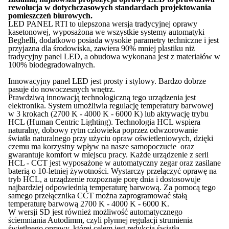
rewolucja w dotychczasowych standardach projektowania
pomieszczeń biurowych.
LED PANEL RTI to ulepszona wersja tradycyjnej oprawy
kasetonowej, wyposażona we wszystkie systemy automatyki
Beghelli, dodatkowo posiada wysokie parametry techniczne i jest
przyjazna dla środowiska, zawiera 90% mniej plastiku niż
tradycyjny panel LED, a obudowa wykonana jest z materiałów w
100% biodegradowalnych.
Innowacyjny panel LED jest prosty i stylowy. Bardzo dobrze
pasuje do nowoczesnych wnętrz.
Prawdziwą innowacją technologiczną tego urządzenia jest
elektronika. System umożliwia regulację temperatury barwowej
w 3 krokach (2700 K - 4000 K - 6000 K) lub aktywację trybu
HCL (Human Centric Lighting). Technologia HCL wspiera
naturalny, dobowy rytm człowieka poprzez odwzorowanie
światła naturalnego przy użyciu opraw oświetleniowych, dzięki
czemu ma korzystny wpływ na nasze samopoczucie oraz
gwarantuje komfort w miejscu pracy. Każde urządzenie z serii
HCL - CCT jest wyposażone w automatyczny zegar oraz zasilane
baterią o 10-letniej żywotności. Wystarczy przełączyć oprawę na
tryb HCL, a urządzenie rozpoznaje porę dnia i dostosowuje
najbardziej odpowiednią temperaturę barwową. Za pomocą tego
samego przełącznika CCT można zaprogramować stałą
temperaturę barwową 2700 K - 4000 K - 6000 K.
W wersji SD jest również możliwość automatycznego
ściemniania Autodimm, czyli płynnej regulacji strumienia
świetlnego oprawy, której celem jest redukcja światła