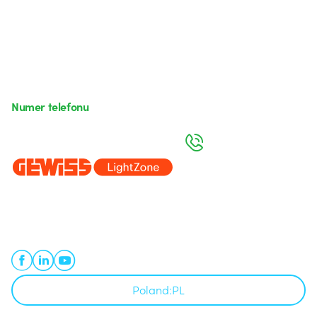
Numer telefonu
Od poniedziałku do piątku w godzinach 8:00 do 16:00
+48 32 422 55 79
Od 2025 roku firma Beghelli jest częścią Grupy GEWISS, działając w
ramach ekosystemu GEWISS LightZone, w którym tworzymy
zintegrowane rozwiązania oświetleniowe, przekształcające
złożoność w prostotę oraz wspierające profesjonalistów i
użytkowników w realizacji ich potrzeb.
Dowiedz się więcej o GEWISS
Poland:
PL