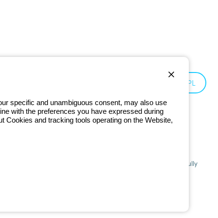
Poland:
PL
 your specific and unambiguous consent, may also use
in line with the preferences you have expressed during
ut Cookies and tracking tools operating on the Website,
201 - Registered in the Register of Companies of Bologna. Fully