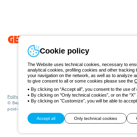
Od 2025 roku firma Beghelli jest częścią Grupy GEWISS, działając 
Cookie policy
LightZone, w którym tworzymy zintegrowane rozwiązania oświetlenio
prostotę oraz wspierające profesjonalistów i użytkowników w realizacj
The Website uses technical cookies, necessary to ensur
GEWISS
analytical cookies, profiling cookies and other tracking 
+48 
your navigation on the network, as well as to analyze 
Numer telefonu
to give consent to all or some cookies please see the
C
Od poniedziałku do piątku w godzinach 8:00 do 16:00
By clicking on “Accept all”, you consent to the use of
By clicking on “Only technical cookies”, or on the “X” a
Polityka prywatności
Polityka cookies
Ogólne warunki sprzedaży
Ws
By clicking on "Customize", you will be able to accept
© Beghelli S.p.A. Sole Shareholder Company - Company subject to t
paid-up capital: 10,000,000 Euro
Accept all
Only technical cookies