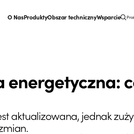
O Nas
Produkty
Obszar techniczny
Wsparcie
Pro
 energetyczna: c
est aktualizowana, jednak zuży
zmian.