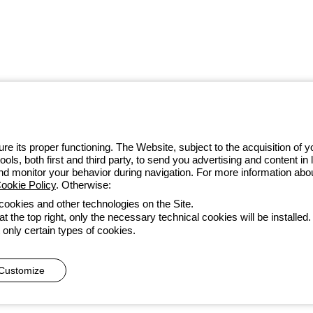
w ramach ekosystemu GEWISS
we, przekształcające złożoność w
i ich potrzeb.
Dowiedz się więcej o
e its proper functioning. The Website, subject to the acquisition of
tools, both first and third party, to send you advertising and content 
32 422 55 79
and monitor your behavior during navigation. For more information abo
ookie Policy
. Otherwise:
 cookies and other technologies on the Site.
t the top right, only the necessary technical cookies will be installed.
zystkie dokumenty
Deklaracja dostępności
Realizacja strony
 only certain types of cookies.
he direction and coordination of Gewiss S.p.A. - P.IVA (IT) 00666341
Customize