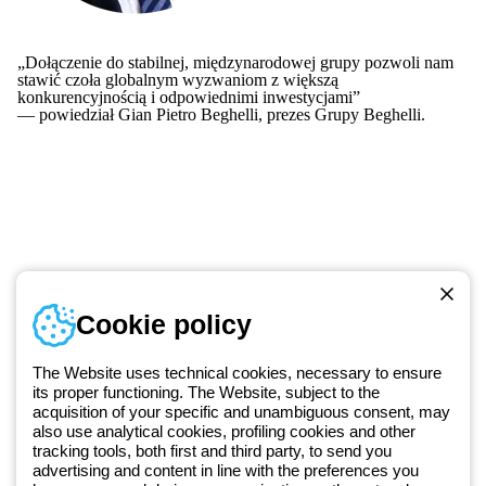
„Dołączenie do stabilnej, międzynarodowej grupy pozwoli nam
stawić czoła globalnym wyzwaniom z większą
konkurencyjnością i odpowiednimi inwestycjami”
— powiedział Gian Pietro Beghelli, prezes Grupy Beghelli.
Numer telefonu
Cookie policy
Od poniedziałku do piątku w godzinach 8:00 do 16:00
+48 32 422 55 79
The Website uses technical cookies, necessary to ensure
its proper functioning. The Website, subject to the
acquisition of your specific and unambiguous consent, may
Od 2025 roku firma Beghelli jest częścią Grupy GEWISS, działając w
also use analytical cookies, profiling cookies and other
tracking tools, both first and third party, to send you
ramach ekosystemu GEWISS LightZone, w którym tworzymy
advertising and content in line with the preferences you
zintegrowane rozwiązania oświetleniowe, przekształcające