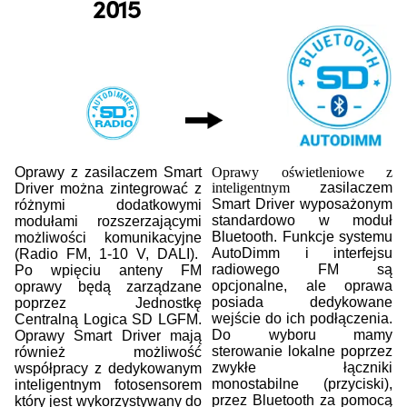
2015
Oprawy z zasilaczem Smart
Oprawy oświetleniowe z
inteligentnym
zasilaczem
Driver można zintegrować z
Smart Driver wyposażonym
różnymi dodatkowymi
standardowo w moduł
modułami rozszerzającymi
Bluetooth. Funkcje systemu
możliwości komunikacyjne
AutoDimm i interfejsu
(Radio FM, 1-10 V, DALI).
radiowego FM są
Po wpięciu anteny FM
opcjonalne, ale oprawa
oprawy będą zarządzane
posiada dedykowane
poprzez Jednostkę
wejście do ich podłączenia.
Centralną Logica SD LGFM.
Do wyboru mamy
Oprawy Smart Driver mają
sterowanie lokalne poprzez
również możliwość
zwykłe łączniki
współpracy z dedykowanym
monostabilne (przyciski),
inteligentnym fotosensorem
przez Bluetooth za pomocą
który jest wykorzystywany do