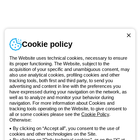
Numer telefonu
Cookie policy
Od poniedziałku do piątku w godzinach 8:00 do 16:00
+48 32 422 55 79
The Website uses technical cookies, necessary to ensure
its proper functioning. The Website, subject to the
acquisition of your specific and unambiguous consent, may
Od 2025 roku firma Beghelli jest częścią Grupy GEWISS, działając w
also use analytical cookies, profiling cookies and other
tracking tools, both first and third party, to send you
ramach ekosystemu GEWISS LightZone, w którym tworzymy
advertising and content in line with the preferences you
zintegrowane rozwiązania oświetleniowe, przekształcające
have expressed during your navigation on the network, as
złożoność w prostotę oraz wspierające profesjonalistów i
well as to analyze and monitor your behavior during
użytkowników w realizacji ich potrzeb.
Dowiedz się więcej o GEWISS
navigation. For more information about Cookies and
tracking tools operating on the Website, to give consent to
all or some cookies please see the
Cookie Policy
.
Poland:
PL
Otherwise:
By clicking on “Accept all”, you consent to the use of
cookies and other technologies on the Site.
Polityka prywatności
By clicking on “Only technical cookies”, or on the “X” at