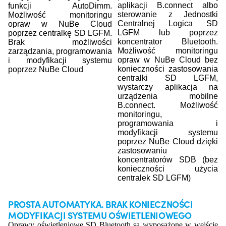
aplikacji B.connect albo
funkcji AutoDimm.
sterowanie z Jednostki
Możliwość monitoringu
Centralnej Logica SD
opraw w NuBe Cloud
LGFM lub poprzez
poprzez centralkę SD LGFM.
koncentrator Bluetooth.
Brak możliwości
Możliwość monitoringu
zarządzania, programowania
opraw w NuBe Cloud bez
i modyfikacji systemu
konieczności zastosowania
poprzez NuBe Cloud
centralki SD LGFM,
wystarczy aplikacja na
urządzenia mobilne
B.connect. Możliwość
monitoringu,
programowania i
modyfikacji systemu
poprzez NuBe Cloud dzięki
zastosowaniu
koncentratorów SDB (bez
konieczności użycia
centralek SD LGFM)
PROSTA AUTOMATYKA. BRAK KONIECZNOŚCI
MODYFIKACJI SYSTEMU OŚWIETLENIOWEGO
Oprawy oświetleniowe SD Bluetooth są wyposażone w wejście