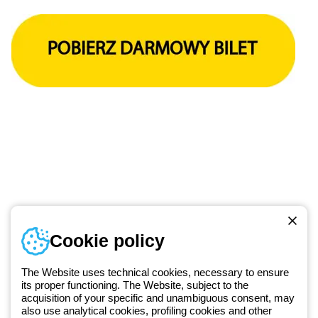
Numer telefonu
Cookie policy
Od poniedziałku do piątku w godzinach 8:00 do 16:00
+48 32 422 55 79
The Website uses technical cookies, necessary to ensure
its proper functioning. The Website, subject to the
acquisition of your specific and unambiguous consent, may
Od 2025 roku firma Beghelli jest częścią Grupy GEWISS, działając w
also use analytical cookies, profiling cookies and other