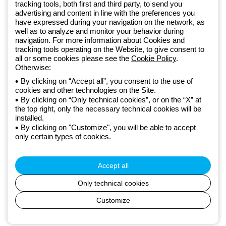
tracking tools, both first and third party, to send you
ramach ekosystemu GEWISS LightZone, w którym tworzymy
advertising and content in line with the preferences you
zintegrowane rozwiązania oświetleniowe, przekształcające
have expressed during your navigation on the network, as
złożoność w prostotę oraz wspierające profesjonalistów i
well as to analyze and monitor your behavior during
użytkowników w realizacji ich potrzeb.
Dowiedz się więcej o GEWISS
navigation. For more information about Cookies and
tracking tools operating on the Website, to give consent to
all or some cookies please see the
Cookie Policy
.
Otherwise:
Poland:
PL
By clicking on “Accept all”, you consent to the use of
cookies and other technologies on the Site.
Polityka prywatności
By clicking on “Only technical cookies”, or on the “X” at
Polityka cookies
the top right, only the necessary technical cookies will be
Ogólne warunki sprzedaży
installed.
Wszystkie dokumenty
By clicking on "Customize", you will be able to accept
Deklaracja dostępności
only certain types of cookies.
Realizacja strony
© Beghelli S.p.A. Sole Shareholder Company - Company subject
to the direction and coordination of Gewiss S.p.A. - P.IVA (IT)
Accept all
00666341201 - Registered in the Register of Companies of
Bologna. Fully paid-up capital: 10,000,000 Euro
Only technical cookies
Customize