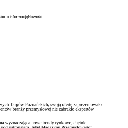
śba o informację
Nowości
ych Targów Poznańskich, swoją ofertę zaprezentowało
ventów branży przemysłowej nie zabrakło ekspertów
irma wyznaczająca nowe trendy rynkowe, chętnie
any pod patronatem „MM Magazynu Przemysłowego”,