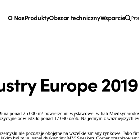
O Nas
Produkty
Obszar techniczny
Wsparcie
Pro
ustry Europe 2019
19 na ponad 25 000 m² powierzchni wystawowej w hali Międzynarodow
pozycyjne odwiedziło ponad 17 090 osób. Na jednym z ważniejszych e
rzemysłu nie pozostaje obojętne na wszelkie zmiany rynkowe. Jako f
, jakim był m.in. panel dyskusyjny MM Speakers Corner organizow