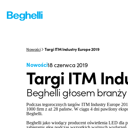
Nowości
Targi ITM Industry Europe 2019
Nowości
18 czerwca 2019
Targi ITM Ind
Beghelli głosem branży
Podczas tegorocznych targów ITM Industry Europe 20
1000 firm z aż 28 państw. W ciągu 4 dni pawilony eks
Beghelli.
Beghelli jako wiodący producent oświetlenia LED dla p
zabieramy głos podczas wszystkich ważnych wydarzeń