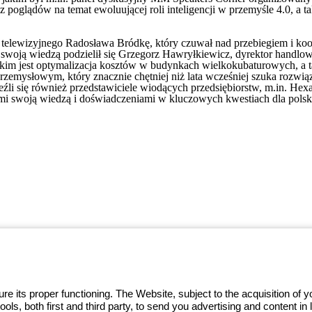
oglądów na temat ewoluującej roli inteligencji w przemyśle 4.0, a ta
 telewizyjnego Radosława Bródkę, który czuwał nad przebiegiem i koo
i swoją wiedzą podzielił się Grzegorz Hawryłkiewicz, dyrektor handl
kim jest optymalizacja kosztów w budynkach wielkokubaturowych, a ta
e przemysłowym, który znacznie chętniej niż lata wcześniej szuka rozw
leźli się również przedstawiciele wiodących przedsiębiorstw, m.in. H
śćmi swoją wiedzą i doświadczeniami w kluczowych kwestiach dla pols
w ramach ekosystemu GEWISS
we, przekształcające złożoność w
i ich potrzeb.
Dowiedz się więcej o
e its proper functioning. The Website, subject to the acquisition of
tools, both first and third party, to send you advertising and content 