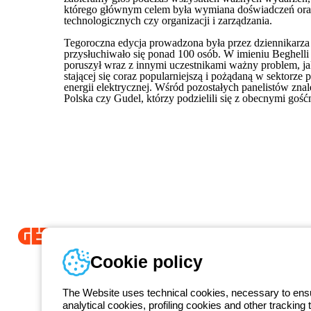
którego głównym celem była wymiana doświadczeń oraz p
technologicznych czy organizacji i zarządzania.
Tegoroczna edycja prowadzona była przez dziennikarza
przysłuchiwało się ponad 100 osób. W imieniu Beghell
poruszył wraz z innymi uczestnikami ważny problem, ja
stającej się coraz popularniejszą i pożądaną w sektorz
energii elektrycznej. Wśród pozostałych panelistów zna
Polska czy Gudel, którzy podzielili się z obecnymi go
Od 2025 roku firma Beghelli jest częścią Grupy GEWISS, działając 
Cookie policy
LightZone, w którym tworzymy zintegrowane rozwiązania oświetlenio
prostotę oraz wspierające profesjonalistów i użytkowników w realizacj
The Website uses technical cookies, necessary to ensur
GEWISS
analytical cookies, profiling cookies and other tracking 