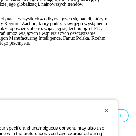
kże jego globalizacji, najnowszych trendów
rdynacją wszystkich 4 odbywających się paneli, którym
owy Regionu Zachód, który podczas swojego wystąpienia
kże opowiedział o rozwijającej się technologii LED,
iązań umożlwiających i wspierających oszczędzanie
exagon Manufacturing Intelligence, Fanuc Polska, Roehm
kiego przemysłu.
Poland:
PL
 your specific and unambiguous consent, may also use
in line with the preferences you have expressed during