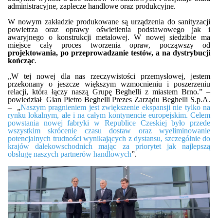
administracyjne, zaplecze handlowe oraz produkcyjne.
W nowym zakładzie produkowane są urządzenia do sanityzacji
powietrza oraz oprawy oświetlenia podstawowego jak i
awaryjnego o konstrukcji metalowej. W nowej siedzibie ma
miejsce cały proces tworzenia opraw, począwszy od
projektowania, po przeprowadzanie testów, a na dystrybucji
kończąc
.
„W tej nowej dla nas rzeczywistości przemysłowej, jestem
przekonany o jeszcze większym wzmocnieniu i poszerzeniu
relacji, która łączy naszą Grupę Beghelli z miastem Brno.” –
powiedział Gian Pietro Beghelli Prezes Zarządu Beghelli S.p.A.
– „
Naszym pragnieniem jest zwiększenie ekspansji nie tylko na
rynku lokalnym, ale i na całym kontynencie europejskim. Celem
powstania nowej fabryki w Republice Czeskiej było przede
wszystkim skrócenie czasu dostaw oraz wyeliminowanie
potencjalnych trudności wynikających z dystansu, szczególnie do
krajów dalekowschodnich mając za priorytet jak najlepszą
obsługę naszych partnerów handlowych
”.