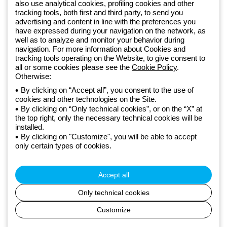
Od 2025 roku firma Beghelli jest częścią Grupy GEWISS, działając w
also use analytical cookies, profiling cookies and other
tracking tools, both first and third party, to send you
ramach ekosystemu GEWISS LightZone, w którym tworzymy
advertising and content in line with the preferences you
zintegrowane rozwiązania oświetleniowe, przekształcające
have expressed during your navigation on the network, as
złożoność w prostotę oraz wspierające profesjonalistów i
well as to analyze and monitor your behavior during
użytkowników w realizacji ich potrzeb.
Dowiedz się więcej o GEWISS
navigation. For more information about Cookies and
tracking tools operating on the Website, to give consent to
all or some cookies please see the
Cookie Policy
.
Otherwise:
Poland:
PL
By clicking on “Accept all”, you consent to the use of
cookies and other technologies on the Site.
Polityka prywatności
By clicking on “Only technical cookies”, or on the “X” at
Polityka cookies
the top right, only the necessary technical cookies will be
Ogólne warunki sprzedaży
installed.
Wszystkie dokumenty
By clicking on "Customize", you will be able to accept
Deklaracja dostępności
only certain types of cookies.
Realizacja strony
© Beghelli S.p.A. Sole Shareholder Company - Company subject
to the direction and coordination of Gewiss S.p.A. - P.IVA (IT)
Accept all
00666341201 - Registered in the Register of Companies of
Bologna. Fully paid-up capital: 10,000,000 Euro
Only technical cookies
Customize