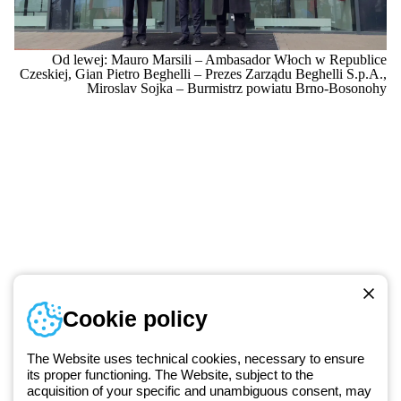
Od lewej: Mauro Marsili – Ambasador Włoch w Republice
Czeskiej, Gian Pietro Beghelli – Prezes Zarządu Beghelli S.p.A.,
Miroslav Sojka – Burmistrz powiatu Brno-Bosonohy
Numer telefonu
Cookie policy
Od poniedziałku do piątku w godzinach 8:00 do 16:00
+48 32 422 55 79
The Website uses technical cookies, necessary to ensure
its proper functioning. The Website, subject to the
acquisition of your specific and unambiguous consent, may