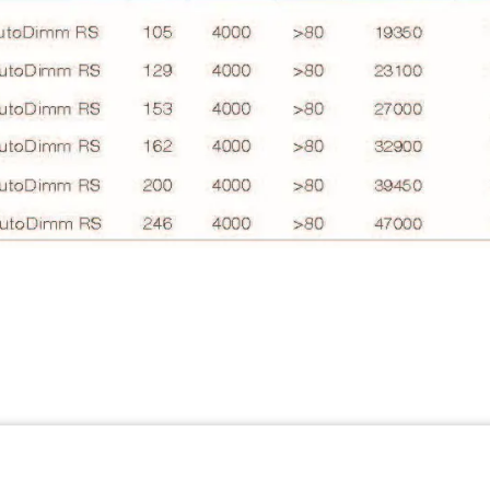
w ramach ekosystemu GEWISS