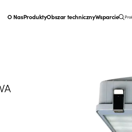
O Nas
Produkty
Obszar techniczny
Wsparcie
Pro
WA