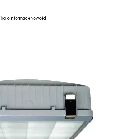
śba o informację
Nowości