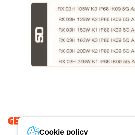
Od 2025 roku firma Beghelli jest częścią Grupy GEWISS, działając 
Cookie policy