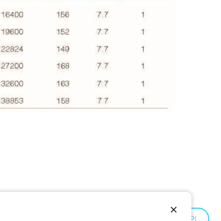
Poland:
PL