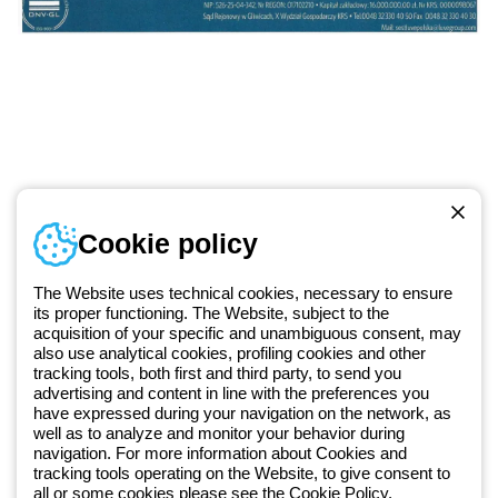
Numer telefonu
Cookie policy
Od poniedziałku do piątku w godzinach 8:00 do 16:00
+48 32 422 55 79
The Website uses technical cookies, necessary to ensure
its proper functioning. The Website, subject to the
acquisition of your specific and unambiguous consent, may
Od 2025 roku firma Beghelli jest częścią Grupy GEWISS, działając w
also use analytical cookies, profiling cookies and other
tracking tools, both first and third party, to send you
ramach ekosystemu GEWISS LightZone, w którym tworzymy
advertising and content in line with the preferences you
zintegrowane rozwiązania oświetleniowe, przekształcające
have expressed during your navigation on the network, as
złożoność w prostotę oraz wspierające profesjonalistów i
well as to analyze and monitor your behavior during
użytkowników w realizacji ich potrzeb.
Dowiedz się więcej o GEWISS
navigation. For more information about Cookies and
tracking tools operating on the Website, to give consent to
all or some cookies please see the
Cookie Policy
.