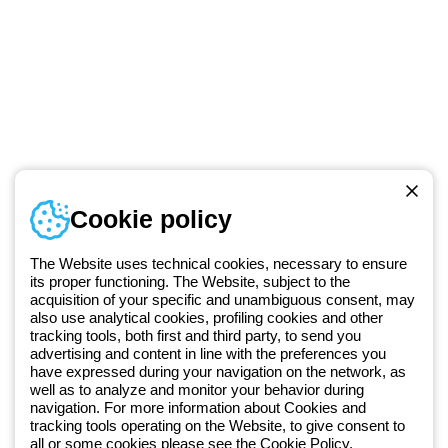
Numer telefonu
Cookie policy
Od poniedziałku do piątku w godzinach 8:00 do 16:00
+48 32 422 55 79
The Website uses technical cookies, necessary to ensure
its proper functioning. The Website, subject to the
acquisition of your specific and unambiguous consent, may
Od 2025 roku firma Beghelli jest częścią Grupy GEWISS, działając w
also use analytical cookies, profiling cookies and other
tracking tools, both first and third party, to send you
ramach ekosystemu GEWISS LightZone, w którym tworzymy
advertising and content in line with the preferences you
zintegrowane rozwiązania oświetleniowe, przekształcające
have expressed during your navigation on the network, as
złożoność w prostotę oraz wspierające profesjonalistów i
well as to analyze and monitor your behavior during
użytkowników w realizacji ich potrzeb.
Dowiedz się więcej o GEWISS
navigation. For more information about Cookies and
tracking tools operating on the Website, to give consent to
all or some cookies please see the
Cookie Policy
.