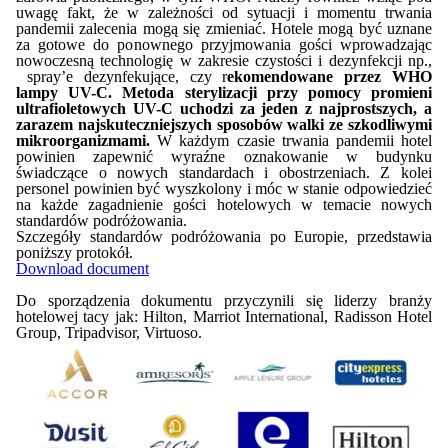
uwagę fakt, że w zależności od sytuacji i momentu trwania
pandemii zalecenia mogą się zmieniać. Hotele mogą być uznane
za gotowe do ponownego przyjmowania gości wprowadzając
nowoczesną technologię w zakresie czystości i dezynfekcji np.,
spray’e dezynfekujące, czy r
ekomendowane przez WHO
lampy UV-C. Metoda sterylizacji przy pomocy promieni
ultrafioletowych UV-C uchodzi za jeden z najprostszych, a
zarazem najskuteczniejszych sposobów walki ze szkodliwymi
mikroorganizmami.
W każdym czasie trwania pandemii hotel
powinien zapewnić wyraźne oznakowanie w budynku
świadczące o nowych standardach i obostrzeniach. Z kolei
personel powinien być wyszkolony i móc w stanie odpowiedzieć
na każde zagadnienie gości hotelowych w temacie nowych
standardów podróżowania.
Szczegóły standardów podróżowania po Europie, przedstawia
poniższy protokół.
Download document
Do sporządzenia dokumentu przyczynili się liderzy branży
hotelowej tacy jak: Hilton, Marriot International, Radisson Hotel
Group, Tripadvisor, Virtuoso.