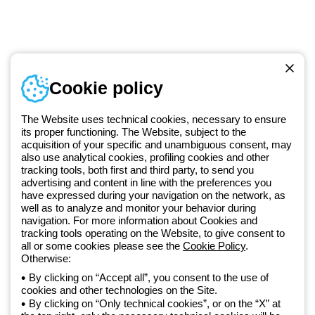
Numer telefonu
Cookie policy
Od poniedziałku do piątku w godzinach 8:00 do 16:00
+48 32 422 55 79
The Website uses technical cookies, necessary to ensure
its proper functioning. The Website, subject to the
acquisition of your specific and unambiguous consent, may
Od 2025 roku firma Beghelli jest częścią Grupy GEWISS, działając w
also use analytical cookies, profiling cookies and other
tracking tools, both first and third party, to send you
ramach ekosystemu GEWISS LightZone, w którym tworzymy
advertising and content in line with the preferences you
zintegrowane rozwiązania oświetleniowe, przekształcające
have expressed during your navigation on the network, as
złożoność w prostotę oraz wspierające profesjonalistów i
well as to analyze and monitor your behavior during
użytkowników w realizacji ich potrzeb.
Dowiedz się więcej o GEWISS
navigation. For more information about Cookies and
tracking tools operating on the Website, to give consent to
all or some cookies please see the
Cookie Policy
.
Poland:
PL
Otherwise:
By clicking on “Accept all”, you consent to the use of
cookies and other technologies on the Site.
Polityka prywatności
By clicking on “Only technical cookies”, or on the “X” at
Polityka cookies