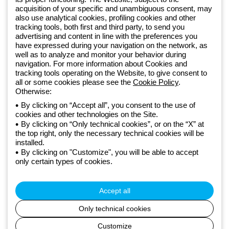
acquisition of your specific and unambiguous consent, may
Od 2025 roku firma Beghelli jest częścią Grupy GEWISS, działając w
also use analytical cookies, profiling cookies and other
tracking tools, both first and third party, to send you
ramach ekosystemu GEWISS LightZone, w którym tworzymy
advertising and content in line with the preferences you
zintegrowane rozwiązania oświetleniowe, przekształcające
have expressed during your navigation on the network, as
złożoność w prostotę oraz wspierające profesjonalistów i
well as to analyze and monitor your behavior during
użytkowników w realizacji ich potrzeb.
Dowiedz się więcej o GEWISS
navigation. For more information about Cookies and
tracking tools operating on the Website, to give consent to
all or some cookies please see the
Cookie Policy
.
Poland:
PL
Otherwise:
By clicking on “Accept all”, you consent to the use of
cookies and other technologies on the Site.
Polityka prywatności
By clicking on “Only technical cookies”, or on the “X” at
Polityka cookies
the top right, only the necessary technical cookies will be
Ogólne warunki sprzedaży
installed.
Wszystkie dokumenty
By clicking on "Customize", you will be able to accept
Deklaracja dostępności
only certain types of cookies.
Realizacja strony
© Beghelli S.p.A. Sole Shareholder Company - Company subject
to the direction and coordination of Gewiss S.p.A. - P.IVA (IT)
Accept all
00666341201 - Registered in the Register of Companies of
Bologna. Fully paid-up capital: 10,000,000 Euro
Only technical cookies
Customize