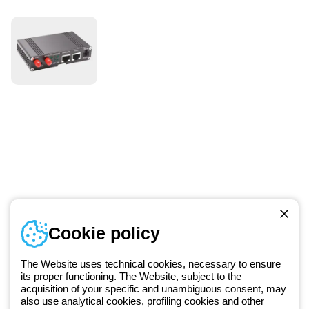
Numer telefonu
Cookie policy
Od poniedziałku do piątku w godzinach 8:00 do 16:00
+48 32 422 55 79
The Website uses technical cookies, necessary to ensure
its proper functioning. The Website, subject to the
acquisition of your specific and unambiguous consent, may
Od 2025 roku firma Beghelli jest częścią Grupy GEWISS, działając w
also use analytical cookies, profiling cookies and other