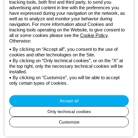
tracking tools, both first and third party, to send you
ramach ekosystemu GEWISS LightZone, w którym tworzymy
advertising and content in line with the preferences you
zintegrowane rozwiązania oświetleniowe, przekształcające
have expressed during your navigation on the network, as
złożoność w prostotę oraz wspierające profesjonalistów i
well as to analyze and monitor your behavior during
użytkowników w realizacji ich potrzeb.
Dowiedz się więcej o GEWISS
navigation. For more information about Cookies and
tracking tools operating on the Website, to give consent to
all or some cookies please see the
Cookie Policy
.
Poland:
PL
Otherwise:
By clicking on “Accept all”, you consent to the use of
cookies and other technologies on the Site.
Polityka prywatności
By clicking on “Only technical cookies”, or on the “X” at
Polityka cookies
the top right, only the necessary technical cookies will be
Ogólne warunki sprzedaży
installed.
Wszystkie dokumenty
By clicking on "Customize", you will be able to accept
Deklaracja dostępności
only certain types of cookies.
Realizacja strony
© Beghelli S.p.A. Sole Shareholder Company - Company subject
to the direction and coordination of Gewiss S.p.A. - P.IVA (IT)
Accept all
00666341201 - Registered in the Register of Companies of
Bologna. Fully paid-up capital: 10,000,000 Euro
Only technical cookies
Customize