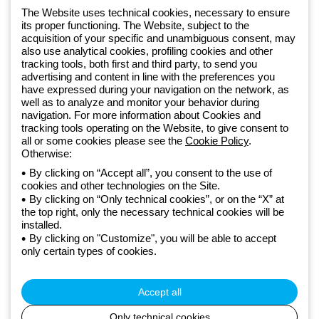
+48 32 422 55 79
The Website uses technical cookies, necessary to ensure
its proper functioning. The Website, subject to the
acquisition of your specific and unambiguous consent, may
Od 2025 roku firma Beghelli jest częścią Grupy GEWISS, działając w
also use analytical cookies, profiling cookies and other
tracking tools, both first and third party, to send you
ramach ekosystemu GEWISS LightZone, w którym tworzymy
advertising and content in line with the preferences you
zintegrowane rozwiązania oświetleniowe, przekształcające
have expressed during your navigation on the network, as
złożoność w prostotę oraz wspierające profesjonalistów i
well as to analyze and monitor your behavior during
użytkowników w realizacji ich potrzeb.
Dowiedz się więcej o GEWISS
navigation. For more information about Cookies and
tracking tools operating on the Website, to give consent to
all or some cookies please see the
Cookie Policy
.
Otherwise:
Poland:
PL
By clicking on “Accept all”, you consent to the use of
cookies and other technologies on the Site.
Polityka prywatności
By clicking on “Only technical cookies”, or on the “X” at
Polityka cookies
the top right, only the necessary technical cookies will be
Ogólne warunki sprzedaży
installed.
Wszystkie dokumenty
By clicking on "Customize", you will be able to accept
Deklaracja dostępności
only certain types of cookies.
Realizacja strony
© Beghelli S.p.A. Sole Shareholder Company - Company subject
to the direction and coordination of Gewiss S.p.A. - P.IVA (IT)
Accept all
00666341201 - Registered in the Register of Companies of
Bologna. Fully paid-up capital: 10,000,000 Euro
Only technical cookies