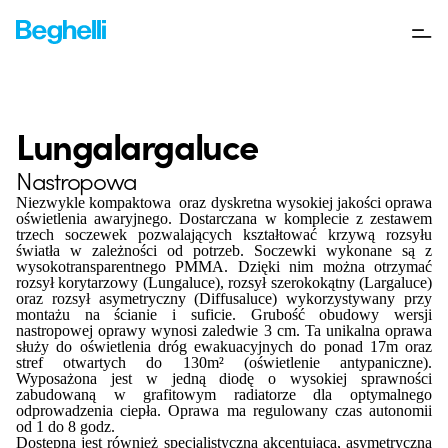
Lungalargaluce
Nastropowa
Niezwykle kompaktowa oraz dyskretna wysokiej jakości oprawa
oświetlenia awaryjnego. Dostarczana w komplecie z zestawem
trzech soczewek pozwalających kształtować krzywą rozsyłu
światła w zależności od potrzeb. Soczewki wykonane są z
wysokotransparentnego PMMA. Dzięki nim można otrzymać
rozsył korytarzowy (Lungaluce), rozsył szerokokątny (Largaluce)
oraz rozsył asymetryczny (Diffusaluce) wykorzystywany przy
montażu na ścianie i suficie. Grubość obudowy wersji
nastropowej oprawy wynosi zaledwie 3 cm. Ta unikalna oprawa
służy do oświetlenia dróg ewakuacyjnych do ponad 17m oraz
stref otwartych do 130m² (oświetlenie antypaniczne).
Wyposażona jest w jedną diodę o wysokiej sprawności
zabudowaną w grafitowym radiatorze dla optymalnego
odprowadzenia ciepła. Oprawa ma regulowany czas autonomii
od 1 do 8 godz.
Dostępna jest również specjalistyczna akcentująca, asymetryczna