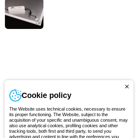
Numer telefonu
Cookie policy
Od poniedziałku do piątku w godzinach 8:00 do 16:00
+48 32 422 55 79
The Website uses technical cookies, necessary to ensure
its proper functioning. The Website, subject to the
acquisition of your specific and unambiguous consent, may
Od 2025 roku firma Beghelli jest częścią Grupy GEWISS, działając w
also use analytical cookies, profiling cookies and other
tracking tools, both first and third party, to send you
ramach ekosystemu GEWISS LightZone, w którym tworzymy
advertising and content in line with the preferences you
zintegrowane rozwiązania oświetleniowe, przekształcające