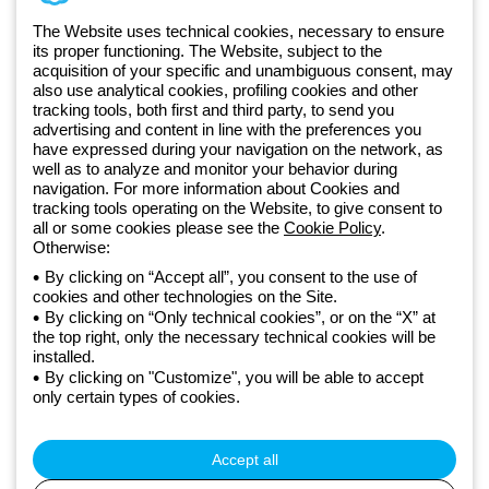
+48 32 422 55 79
The Website uses technical cookies, necessary to ensure
its proper functioning. The Website, subject to the
acquisition of your specific and unambiguous consent, may
Od 2025 roku firma Beghelli jest częścią Grupy GEWISS, działając w
also use analytical cookies, profiling cookies and other
tracking tools, both first and third party, to send you
ramach ekosystemu GEWISS LightZone, w którym tworzymy
advertising and content in line with the preferences you
zintegrowane rozwiązania oświetleniowe, przekształcające
have expressed during your navigation on the network, as
złożoność w prostotę oraz wspierające profesjonalistów i
well as to analyze and monitor your behavior during
użytkowników w realizacji ich potrzeb.
Dowiedz się więcej o GEWISS
navigation. For more information about Cookies and
tracking tools operating on the Website, to give consent to
all or some cookies please see the
Cookie Policy
.
Otherwise:
Poland:
PL
By clicking on “Accept all”, you consent to the use of
cookies and other technologies on the Site.
Polityka prywatności
By clicking on “Only technical cookies”, or on the “X” at
Polityka cookies
the top right, only the necessary technical cookies will be
Ogólne warunki sprzedaży
installed.
Wszystkie dokumenty
By clicking on "Customize", you will be able to accept
Deklaracja dostępności
only certain types of cookies.
Realizacja strony
© Beghelli S.p.A. Sole Shareholder Company - Company subject
to the direction and coordination of Gewiss S.p.A. - P.IVA (IT)
Accept all
00666341201 - Registered in the Register of Companies of