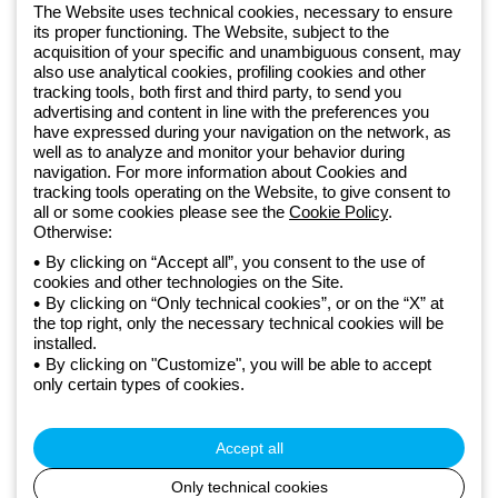
+48 32 422 55 79
The Website uses technical cookies, necessary to ensure
its proper functioning. The Website, subject to the
acquisition of your specific and unambiguous consent, may
Od 2025 roku firma Beghelli jest częścią Grupy GEWISS, działając w
also use analytical cookies, profiling cookies and other
tracking tools, both first and third party, to send you
ramach ekosystemu GEWISS LightZone, w którym tworzymy
advertising and content in line with the preferences you
zintegrowane rozwiązania oświetleniowe, przekształcające
have expressed during your navigation on the network, as
złożoność w prostotę oraz wspierające profesjonalistów i
well as to analyze and monitor your behavior during
użytkowników w realizacji ich potrzeb.
Dowiedz się więcej o GEWISS
navigation. For more information about Cookies and
tracking tools operating on the Website, to give consent to
all or some cookies please see the
Cookie Policy
.
Poland:
PL
Otherwise:
By clicking on “Accept all”, you consent to the use of
cookies and other technologies on the Site.
Polityka prywatności
By clicking on “Only technical cookies”, or on the “X” at
Polityka cookies
the top right, only the necessary technical cookies will be
Ogólne warunki sprzedaży
installed.
Wszystkie dokumenty
By clicking on "Customize", you will be able to accept
Deklaracja dostępności
only certain types of cookies.
Realizacja strony
© Beghelli S.p.A. Sole Shareholder Company - Company subject
to the direction and coordination of Gewiss S.p.A. - P.IVA (IT)
Accept all
00666341201 - Registered in the Register of Companies of
Bologna. Fully paid-up capital: 10,000,000 Euro
Only technical cookies