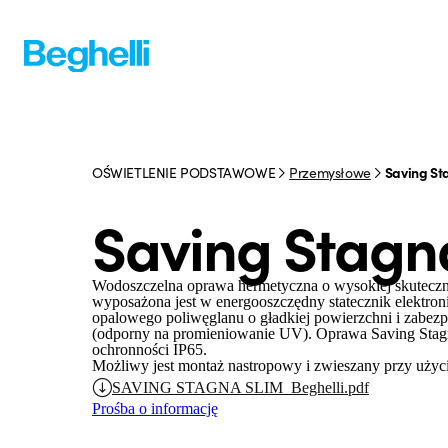
OŚWIETLENIE PODSTAWOWE
Przemysłowe
Saving St
Saving Stagn
Wodoszczelna oprawa hermetyczna o wysokiej skutecznoś
wyposażona jest w energooszczędny statecznik elektron
opalowego poliwęglanu o gładkiej powierzchni i zabezp
(odporny na promieniowanie UV). Oprawa Saving Stagn
ochronności IP65.
Możliwy jest montaż nastropowy i zwieszany przy użyc
SAVING STAGNA SLIM_Beghelli.pdf
Prośba o informację