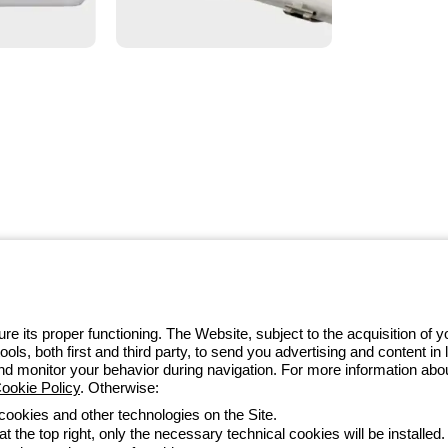
w ramach ekosystemu GEWISS
we, przekształcające złożoność w
i ich potrzeb.
Dowiedz się więcej o
e its proper functioning. The Website, subject to the acquisition of
tools, both first and third party, to send you advertising and content 
32 422 55 79
and monitor your behavior during navigation. For more information abo
ookie Policy
. Otherwise:
 cookies and other technologies on the Site.
t the top right, only the necessary technical cookies will be installed.
zystkie dokumenty
Deklaracja dostępności
Realizacja strony