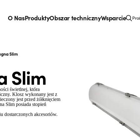
O Nas
Produkty
Obszar techniczny
Wsparcie
Pro
agna Slim
a Slim
ci świetlnej, która
iczny. Klosz wykonany jest z
ieczony jest przed żółknięciem
a Slim posiada stopień
iu dostarczonych akcesoriów.