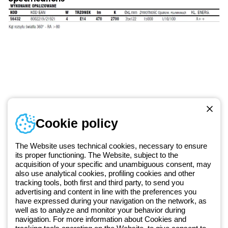
Numer telefonu
Cookie policy
Od poniedziałku do piątku w godzinach 8:00 do 16:00
+48 32 422 55 79
The Website uses technical cookies, necessary to ensure
its proper functioning. The Website, subject to the
acquisition of your specific and unambiguous consent, may
Od 2025 roku firma Beghelli jest częścią Grupy GEWISS, działając w
also use analytical cookies, profiling cookies and other
tracking tools, both first and third party, to send you
ramach ekosystemu GEWISS LightZone, w którym tworzymy
advertising and content in line with the preferences you
zintegrowane rozwiązania oświetleniowe, przekształcające
have expressed during your navigation on the network, as
złożoność w prostotę oraz wspierające profesjonalistów i
well as to analyze and monitor your behavior during
użytkowników w realizacji ich potrzeb.
Dowiedz się więcej o GEWISS
navigation. For more information about Cookies and