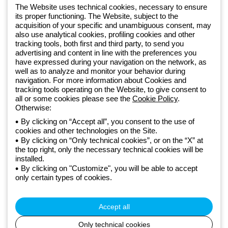
+48 32 422 55 79
The Website uses technical cookies, necessary to ensure
its proper functioning. The Website, subject to the
acquisition of your specific and unambiguous consent, may
Od 2025 roku firma Beghelli jest częścią Grupy GEWISS, działając w
also use analytical cookies, profiling cookies and other
tracking tools, both first and third party, to send you
ramach ekosystemu GEWISS LightZone, w którym tworzymy
advertising and content in line with the preferences you
zintegrowane rozwiązania oświetleniowe, przekształcające
have expressed during your navigation on the network, as
złożoność w prostotę oraz wspierające profesjonalistów i
well as to analyze and monitor your behavior during
użytkowników w realizacji ich potrzeb.
Dowiedz się więcej o GEWISS
navigation. For more information about Cookies and
tracking tools operating on the Website, to give consent to
all or some cookies please see the
Cookie Policy
.
Otherwise:
Poland:
PL
By clicking on “Accept all”, you consent to the use of
cookies and other technologies on the Site.
Polityka prywatności
By clicking on “Only technical cookies”, or on the “X” at
Polityka cookies
the top right, only the necessary technical cookies will be
Ogólne warunki sprzedaży
installed.
Wszystkie dokumenty
By clicking on "Customize", you will be able to accept
Deklaracja dostępności
only certain types of cookies.
Realizacja strony
© Beghelli S.p.A. Sole Shareholder Company - Company subject
to the direction and coordination of Gewiss S.p.A. - P.IVA (IT)
Accept all
00666341201 - Registered in the Register of Companies of
Bologna. Fully paid-up capital: 10,000,000 Euro
Only technical cookies