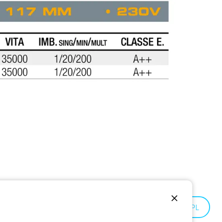
Poland:
PL