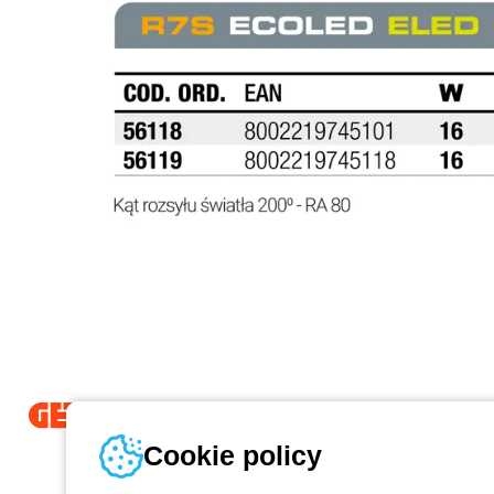
Od 2025 roku firma Beghelli jest częścią Grupy GEWISS, działając 
Cookie policy
LightZone, w którym tworzymy zintegrowane rozwiązania oświetlenio
prostotę oraz wspierające profesjonalistów i użytkowników w realizacj