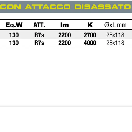
w ramach ekosystemu GEWISS
we, przekształcające złożoność w
i ich potrzeb.
Dowiedz się więcej o