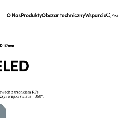
O Nas
Produkty
Obszar techniczny
Wsparcie
Pro
ED 117mm
ELED
awach z trzonkiem R7s.
sył wiązki światła - 360°.