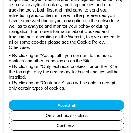
Od 2025 roku firma Beghelli jest częścią Grupy GEWISS, działając w
also use analytical cookies, profiling cookies and other
tracking tools, both first and third party, to send you
ramach ekosystemu GEWISS LightZone, w którym tworzymy
advertising and content in line with the preferences you
zintegrowane rozwiązania oświetleniowe, przekształcające
have expressed during your navigation on the network, as
złożoność w prostotę oraz wspierające profesjonalistów i
well as to analyze and monitor your behavior during
użytkowników w realizacji ich potrzeb.
Dowiedz się więcej o GEWISS
navigation. For more information about Cookies and
tracking tools operating on the Website, to give consent to
all or some cookies please see the
Cookie Policy
.
Otherwise:
Poland:
PL
By clicking on “Accept all”, you consent to the use of
cookies and other technologies on the Site.
Polityka prywatności
By clicking on “Only technical cookies”, or on the “X” at
Polityka cookies
the top right, only the necessary technical cookies will be
Ogólne warunki sprzedaży
installed.
Wszystkie dokumenty
By clicking on "Customize", you will be able to accept
Deklaracja dostępności
only certain types of cookies.
Realizacja strony
© Beghelli S.p.A. Sole Shareholder Company - Company subject
to the direction and coordination of Gewiss S.p.A. - P.IVA (IT)
Accept all
00666341201 - Registered in the Register of Companies of
Bologna. Fully paid-up capital: 10,000,000 Euro
Only technical cookies
Customize