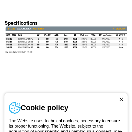
Specifications
Numer telefonu
Cookie policy
Od poniedziałku do piątku w godzinach 8:00 do 16:00
+48 32 422 55 79
The Website uses technical cookies, necessary to ensure
its proper functioning. The Website, subject to the
acquisition of your specific and unambiguous consent, may