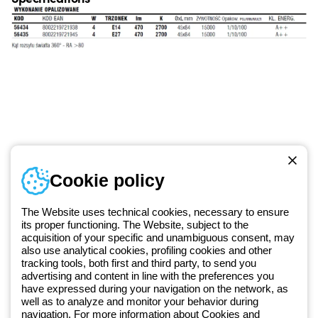
Numer telefonu
Cookie policy
Od poniedziałku do piątku w godzinach 8:00 do 16:00
+48 32 422 55 79
The Website uses technical cookies, necessary to ensure
its proper functioning. The Website, subject to the
acquisition of your specific and unambiguous consent, may
Od 2025 roku firma Beghelli jest częścią Grupy GEWISS, działając w
also use analytical cookies, profiling cookies and other
tracking tools, both first and third party, to send you
ramach ekosystemu GEWISS LightZone, w którym tworzymy
advertising and content in line with the preferences you
zintegrowane rozwiązania oświetleniowe, przekształcające
have expressed during your navigation on the network, as
złożoność w prostotę oraz wspierające profesjonalistów i
well as to analyze and monitor your behavior during
użytkowników w realizacji ich potrzeb.
Dowiedz się więcej o GEWISS
navigation. For more information about Cookies and