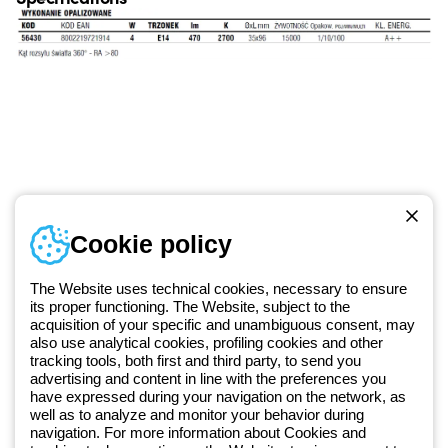
Numer telefonu
Cookie policy
Od poniedziałku do piątku w godzinach 8:00 do 16:00
+48 32 422 55 79
The Website uses technical cookies, necessary to ensure
its proper functioning. The Website, subject to the
acquisition of your specific and unambiguous consent, may
Od 2025 roku firma Beghelli jest częścią Grupy GEWISS, działając w
also use analytical cookies, profiling cookies and other
tracking tools, both first and third party, to send you
ramach ekosystemu GEWISS LightZone, w którym tworzymy
advertising and content in line with the preferences you
zintegrowane rozwiązania oświetleniowe, przekształcające
have expressed during your navigation on the network, as
złożoność w prostotę oraz wspierające profesjonalistów i
well as to analyze and monitor your behavior during
użytkowników w realizacji ich potrzeb.
Dowiedz się więcej o GEWISS
navigation. For more information about Cookies and