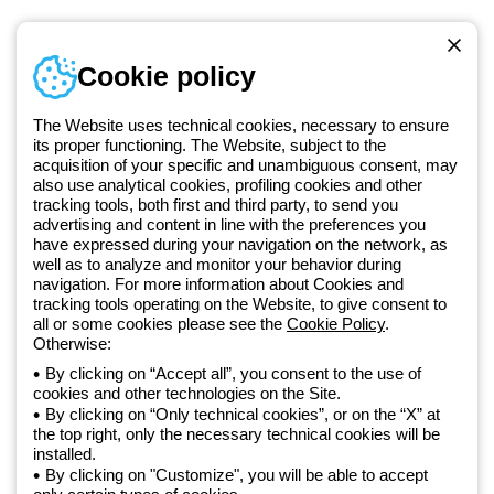
Numer telefonu
Cookie policy
Od poniedziałku do piątku w godzinach 8:00 do 16:00
+48 32 422 55 79
The Website uses technical cookies, necessary to ensure
its proper functioning. The Website, subject to the
acquisition of your specific and unambiguous consent, may
Od 2025 roku firma Beghelli jest częścią Grupy GEWISS, działając w
also use analytical cookies, profiling cookies and other
tracking tools, both first and third party, to send you
ramach ekosystemu GEWISS LightZone, w którym tworzymy
advertising and content in line with the preferences you
zintegrowane rozwiązania oświetleniowe, przekształcające
have expressed during your navigation on the network, as
złożoność w prostotę oraz wspierające profesjonalistów i
well as to analyze and monitor your behavior during
użytkowników w realizacji ich potrzeb.
Dowiedz się więcej o GEWISS
navigation. For more information about Cookies and
tracking tools operating on the Website, to give consent to
all or some cookies please see the
Cookie Policy
.
Otherwise:
Poland:
PL
By clicking on “Accept all”, you consent to the use of
cookies and other technologies on the Site.
Polityka prywatności
By clicking on “Only technical cookies”, or on the “X” at
Polityka cookies
the top right, only the necessary technical cookies will be
Ogólne warunki sprzedaży
installed.
Wszystkie dokumenty
By clicking on "Customize", you will be able to accept
Deklaracja dostępności