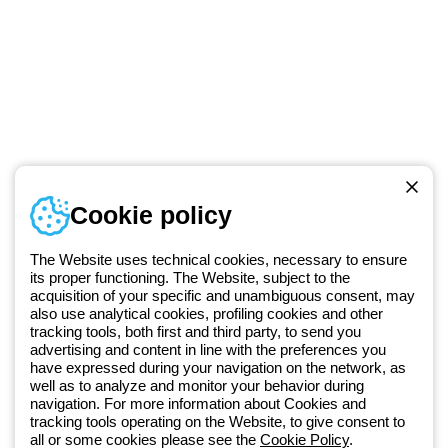
Numer telefonu
Cookie policy
Od poniedziałku do piątku w godzinach 8:00 do 16:00
+48 32 422 55 79
The Website uses technical cookies, necessary to ensure
its proper functioning. The Website, subject to the
acquisition of your specific and unambiguous consent, may
Od 2025 roku firma Beghelli jest częścią Grupy GEWISS, działając w
also use analytical cookies, profiling cookies and other
tracking tools, both first and third party, to send you
ramach ekosystemu GEWISS LightZone, w którym tworzymy
advertising and content in line with the preferences you
zintegrowane rozwiązania oświetleniowe, przekształcające
have expressed during your navigation on the network, as
złożoność w prostotę oraz wspierające profesjonalistów i
well as to analyze and monitor your behavior during
użytkowników w realizacji ich potrzeb.
Dowiedz się więcej o GEWISS
navigation. For more information about Cookies and
tracking tools operating on the Website, to give consent to
all or some cookies please see the
Cookie Policy
.