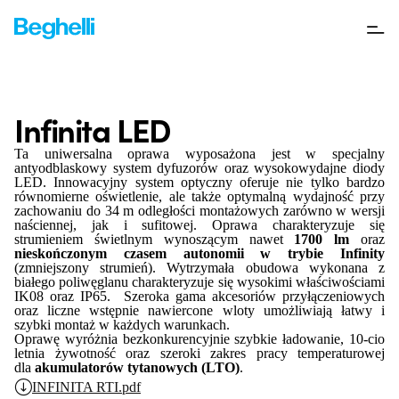
Infinita LED
Ta uniwersalna oprawa wyposażona jest w specjalny
antyodblaskowy system dyfuzorów oraz wysokowydajne diody
LED. Innowacyjny system optyczny oferuje nie tylko bardzo
równomierne oświetlenie, ale także optymalną wydajność przy
zachowaniu do 34 m odległości montażowych zarówno w wersji
naściennej, jak i sufitowej. Oprawa charakteryzuje się
strumieniem świetlnym wynoszącym nawet
1700 lm
oraz
nieskończonym czasem autonomii
w trybie Infinity
(zmniejszony strumień). Wytrzymała obudowa wykonana z
białego poliwęglanu charakteryzuje się wysokimi właściwościami
IK08 oraz IP65. Szeroka gama akcesoriów przyłączeniowych
oraz liczne wstępnie nawiercone wloty umożliwiają łatwy i
szybki montaż w każdych warunkach.
Oprawę wyróżnia bezkonkurencyjnie szybkie ładowanie, 10-cio
letnia żywotność oraz szeroki zakres pracy temperaturowej
dla
akumulatorów tytanowych (LTO)
.
INFINITA RTI.pdf