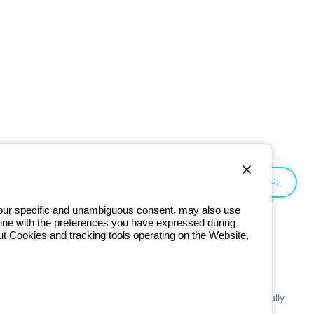
Poland:
PL
 your specific and unambiguous consent, may also use
in line with the preferences you have expressed during
ut Cookies and tracking tools operating on the Website,
201 - Registered in the Register of Companies of Bologna. Fully