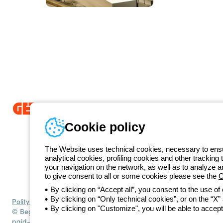
Od 2025 roku firma Beghelli jest częścią Grupy GEWISS, działając 
Cookie policy
LightZone, w którym tworzymy zintegrowane rozwiązania oświetlenio
prostotę oraz wspierające profesjonalistów i użytkowników w realizacj
The Website uses technical cookies, necessary to ensur
GEWISS
analytical cookies, profiling cookies and other tracking 
+48 
your navigation on the network, as well as to analyze 
Numer telefonu
to give consent to all or some cookies please see the
C
Od poniedziałku do piątku w godzinach 8:00 do 16:00
By clicking on “Accept all”, you consent to the use of
By clicking on “Only technical cookies”, or on the “X” a
Polityka prywatności
Polityka cookies
Ogólne warunki sprzedaży
Ws
By clicking on "Customize", you will be able to accept
© Beghelli S.p.A. Sole Shareholder Company - Company subject to t
paid-up capital: 10,000,000 Euro