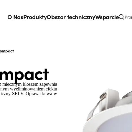
O Nas
Produkty
Obszar techniczny
Wsparcie
Pro
Compact
ompact
z mlecznym kloszem zapewnia
zesnym wyeliminowaniem efektu
oniczny SELV. Oprawa łatwa w
.