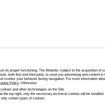
w ramach ekosystemu GEWISS
we, przekształcające złożoność w
i ich potrzeb.
Dowiedz się więcej o
e its proper functioning. The Website, subject to the acquisition of
tools, both first and third party, to send you advertising and content 
32 422 55 79
and monitor your behavior during navigation. For more information abo
ookie Policy
. Otherwise:
 cookies and other technologies on the Site.
t the top right, only the necessary technical cookies will be installed.
zystkie dokumenty
Deklaracja dostępności
Realizacja strony
 only certain types of cookies.
he direction and coordination of Gewiss S.p.A. - P.IVA (IT) 00666341