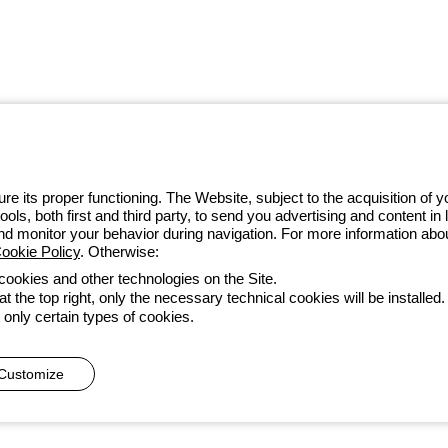
w ramach ekosystemu GEWISS
we, przekształcające złożoność w
i ich potrzeb.
Dowiedz się więcej o
e its proper functioning. The Website, subject to the acquisition of
tools, both first and third party, to send you advertising and content 
32 422 55 79
and monitor your behavior during navigation. For more information abo
ookie Policy
. Otherwise:
 cookies and other technologies on the Site.
t the top right, only the necessary technical cookies will be installed.
zystkie dokumenty
Deklaracja dostępności
Realizacja strony
 only certain types of cookies.
he direction and coordination of Gewiss S.p.A. - P.IVA (IT) 00666341
Customize