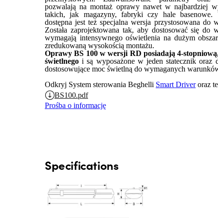
pozwalają na montaż oprawy nawet w najbardziej wy
takich, jak magazyny, fabryki czy hale baseno
dostępna jest też specjalna wersja przystosowana do 
Została zaprojektowana tak, aby dostosować się do
wymagają intensywnego oświetlenia na dużym obszar
zredukowaną wysokością montażu.
Oprawy BS 100 w wersji RD posiadają 4-stopniową, 
świetlnego
i są wyposażone w jeden statecznik oraz 
dostosowujące moc świetlną do wymaganych warunkó
Odkryj System sterowania Beghelli
Smart Driver
oraz t
BS100.pdf
Prośba o informację
Specifications