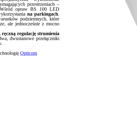
magających przestrzeniach –
we. Wśród opraw BS 100 LED
wykorzystania
na parkingach
.
 warunków podziemnych, które
ze, ale jednocześnie z mocno
ręczną regulację strumienia
dwa, dwustanowe przełączniki
w.
echnologię
Opticom