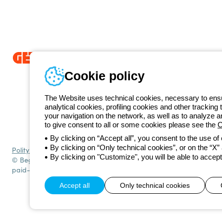
Od 2025 roku firma Beghelli jest częścią Grupy GEWISS, działając 
Cookie policy
LightZone, w którym tworzymy zintegrowane rozwiązania oświetlenio
prostotę oraz wspierające profesjonalistów i użytkowników w realizacj
The Website uses technical cookies, necessary to ensur
GEWISS
analytical cookies, profiling cookies and other tracking 
+48 
your navigation on the network, as well as to analyze 
Numer telefonu
to give consent to all or some cookies please see the
C
Od poniedziałku do piątku w godzinach 8:00 do 16:00
By clicking on “Accept all”, you consent to the use of
By clicking on “Only technical cookies”, or on the “X” a
Polityka prywatności
Polityka cookies
Ogólne warunki sprzedaży
Ws
By clicking on "Customize", you will be able to accept
© Beghelli S.p.A. Sole Shareholder Company - Company subject to t
paid-up capital: 10,000,000 Euro
Accept all
Only technical cookies