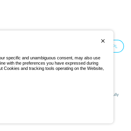
Poland:
PL
 your specific and unambiguous consent, may also use
in line with the preferences you have expressed during
ut Cookies and tracking tools operating on the Website,
201 - Registered in the Register of Companies of Bologna. Fully