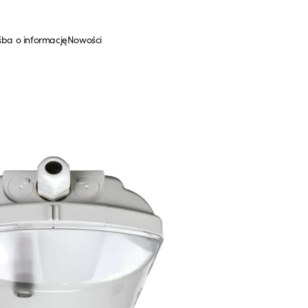
śba o informację
Nowości