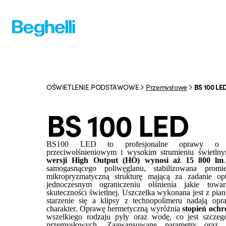
OŚWIETLENIE PODSTAWOWE
Przemysłowe
BS 100 LE
BS 100 LED
BS100 LED to profesjonalne oprawy o z
przeciwolśnieniowym i wysokim strumieniu świetln
wersji High Output (HO) wynosi aż 15 800 lm
samogasnącego poliwęglanu, stabilizowana prom
mikropryzmatyczną strukturę mającą za zadanie opt
jednoczesnym ograniczeniu olśnienia jakie tow
skuteczności świetlnej. Uszczelka wykonana jest z pian
starzenie się a klipsy z technopolimeru nadają op
charakter. Oprawę hermetyczną wyróżnia
stopień och
wszelkiego rodzaju pyły oraz wodę, co jest szcze
przemysłowych. Zaawansowane parametry oraz sp