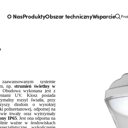
O Nas
Produkty
Obszar techniczny
Wsparcie
Pro
D
aawansowanym systemie
ym, np.
strumień świetlny w
. Obudowa wykonana jest z
ieniami UV. Klosz posiada
ymalny rozsył światła, przy
arzyszy diodom o wysokiej
ki poliuretanowej, odpornej na
rawie trwały oraz wytrzymały
rony IP65
. Jest ona odporna na
gólnie ważne w środowiskach
ecjalistyczne wykończenie