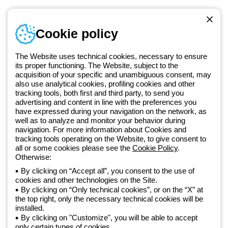
Numer telefonu
Cookie policy
Od poniedziałku do piątku w godzinach 8:00 do 16:00
+48 32 422 55 79
The Website uses technical cookies, necessary to ensure
its proper functioning. The Website, subject to the
acquisition of your specific and unambiguous consent, may
Od 2025 roku firma Beghelli jest częścią Grupy GEWISS, działając w
also use analytical cookies, profiling cookies and other
tracking tools, both first and third party, to send you
ramach ekosystemu GEWISS LightZone, w którym tworzymy
advertising and content in line with the preferences you
zintegrowane rozwiązania oświetleniowe, przekształcające
have expressed during your navigation on the network, as
złożoność w prostotę oraz wspierające profesjonalistów i
well as to analyze and monitor your behavior during
użytkowników w realizacji ich potrzeb.
Dowiedz się więcej o GEWISS
navigation. For more information about Cookies and
tracking tools operating on the Website, to give consent to
all or some cookies please see the
Cookie Policy
.
Otherwise:
Poland:
PL
By clicking on “Accept all”, you consent to the use of
cookies and other technologies on the Site.
Polityka prywatności
By clicking on “Only technical cookies”, or on the “X” at
Polityka cookies
the top right, only the necessary technical cookies will be
Ogólne warunki sprzedaży
installed.
Wszystkie dokumenty
By clicking on "Customize", you will be able to accept
Deklaracja dostępności
only certain types of cookies.