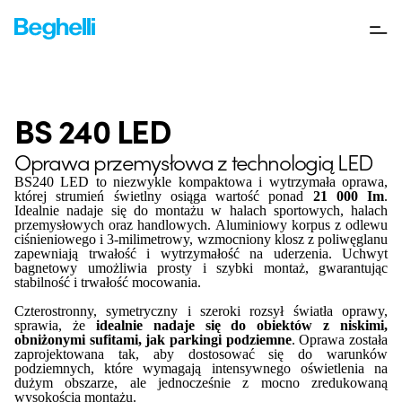
BS 240 LED
Oprawa przemysłowa z technologią LED
BS240 LED to niezwykle kompaktowa i wytrzymała oprawa,
której strumień świetlny osiąga wartość ponad
21 000 Im
.
Idealnie nadaje się do montażu w halach sportowych, halach
przemysłowych oraz handlowych. Aluminiowy korpus z odlewu
ciśnieniowego i 3-milimetrowy, wzmocniony klosz z poliwęglanu
zapewniają trwałość i wytrzymałość na uderzenia. Uchwyt
bagnetowy umożliwia prosty i szybki montaż, gwarantując
stabilność i trwałość mocowania.
Czterostronny, symetryczny i szeroki rozsył światła oprawy,
sprawia, że
idealnie nadaje się do obiektów z niskimi,
obniżonymi sufitami, jak parkingi podziemne
. Oprawa została
zaprojektowana tak, aby dostosować się do warunków
podziemnych, które wymagają intensywnego oświetlenia na
dużym obszarze, ale jednocześnie z mocno zredukowaną
wysokością montażu.