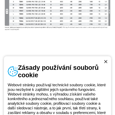
Zásady používání souborů
cookie
Telefonní číslo
od pondělí do pátku v době 8:30 - 17:30
+420 531 014 111
Webové stránky používají technické soubory cookie, které
jsou nezbytné k zajištění jejich správného fungování.
Webové stránky mohou, s výhradou získání vašeho
konkrétního a jednoznačného souhlasu, používat také
Beghelli je součástí GEWISS Group od roku 2025 a jeho ekosystému
analytické soubory cookie, profilovací soubory cookie a
další sledovací nástroje, a to jak první, tak třetí strany, k
GEWISS LightZone, kde vyvíjíme propojená světelná řešení, která
zasílání reklamy a obsahu v souladu s preferencemi, které
transformují komplexitu do jednoduchosti a podporují profesionály a