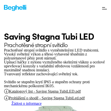
Saving Stagna Tubi LED
Prachotěsné stropní svítidlo
Prachotěsné stropní svítidlo s vyměnitelnými LED trubicemi.
Vysoký světelný výkon a těleso vybavené těsněním z
polyuretanové pěny proti stárnutí.
Upínací háčky z nylonu vyztuženého skelnými vlákny a ocelové
upevňovací konzoly s variabilní středovou vzdáleností pro
maximálně snadnou instalaci.
Tvarovaný reflektor zachovávající světelný tok.
Svítidlo se stupněm krytí IP65 a stupněm ochrany proti
mechanickému poškození IK05.
Katalogový list - Saving Stagna TubiLED.pdf
Prohlášení o shodě - Saving Stagna TubiLed.pdf
Žádost o informace