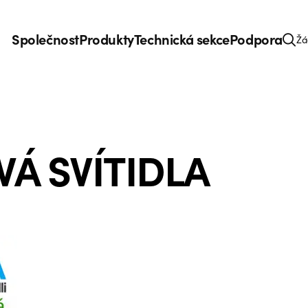
Společnost
Produkty
Technická sekce
Podpora
Žá
Á SVÍTIDLA