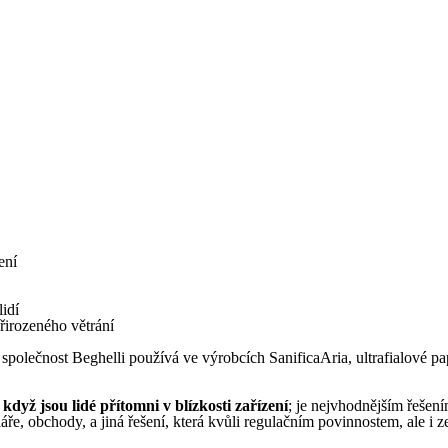
ení
lidí
přirozeného větrání
polečnost Beghelli používá ve výrobcích SanificaAria, ultrafialové pa
 když jsou lidé
přítomni v blízkosti zařízení
; je nejvhodnějším řešení
áře, obchody, a jiná řešení, která kvůli regulačním povinnostem, ale 