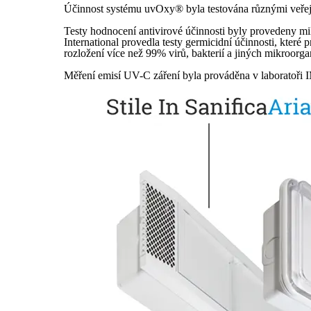
Účinnost systému uvOxy® byla testována různými veře
Testy hodnocení antivirové účinnosti byly provedeny mi
International provedla testy germicidní účinnosti, kter
rozložení více než 99% virů, bakterií a jiných mikroo
Měření emisí UV-C záření byla prováděna v laboratoři