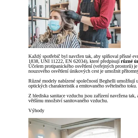
Každý spotřebič byl navržen tak, aby splňoval přísné
1838, UNI 11222, EN 62034), které předpisují
různé úr
Účelem protipanického osvětlení (veřejných prostorů)
nouzového osvětlení únikových cest je umožnit přítom
Různé modely nabízené společností Beghelli umožňují uspo
optických charakteristik a emitovaného světelného toku.
Z hlediska sanitace vzduchu jsou zařízení navržena tak,
většímu množství sanitovaného vzduchu.
Výhody