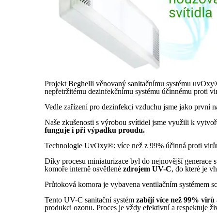
Projekt Beghelli věnovaný sanitačnímu systému uvOxy® 
nepřetržitému dezinfekčnímu systému účinnému proti vi
Vedle zařízení pro dezinfekci vzduchu jsme jako první na
Naše zkušenosti s výrobou svítidel jsme využili k vytvoř
funguje i při výpadku proudu.
Technologie UvOxy®: více než z 99% účinná proti virů
Díky procesu miniaturizace byl do nejnovější generace s
komoře interně osvětlené
zdrojem UV-C
, do které je 
Průtoková komora je vybavena ventilačním systémem s
Tento UV-C sanitační systém
zabíjí více než 99% virů 
produkci ozonu. Proces je vždy efektivní a respektuje živ