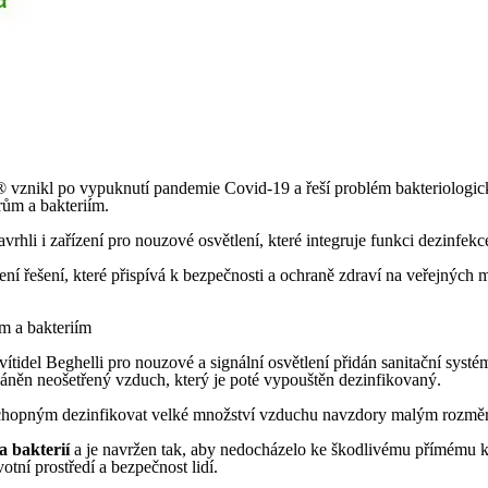
vznikl po vypuknutí pandemie Covid-19 a řeší problém bakteriologické
rům a bakteriím.
vrhli i zařízení pro nouzové osvětlení, které integruje funkci dezinfek
ení řešení, které přispívá k bezpečnosti a ochraně zdraví na veřejných 
m a bakteriím
vítidel Beghelli pro nouzové a signální osvětlení přidán sanitační sys
vháněn neošetřený vzduch, který je poté vypouštěn dezinfikovaný.
chopným dezinfikovat velké množství vzduchu navzdory malým rozměr
a bakterií
a je navržen tak, aby nedocházelo ke škodlivému přímému ko
otní prostředí a bezpečnost lidí.