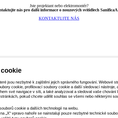
Jste projektant nebo elektromontér?
taktujte nás pro další informace o nouzových svítidlech SanificaA
KONTAKTUJTE NÁS
 cookie
EWISS LightZone, kde vyvíjíme
teré jsou nezbytné k zajištění jejich správného fungování. Webové 
osti a podporují profesionály a
ory cookie, profilovací soubory cookie a další sledovací nástroje, a t
S
 během své navigace v síti, a také analyzovat a sledovat vaše chová
14 111
stránkách, pokud chcete udělit souhlas se všemi nebo některými so
souborů cookie a dalších technologií na webu.
na „X“ vpravo nahoře se nainstalují pouze nezbytné technické soubo
Obchodní podmínky
Všechny zásady
Accessibility
Kredity