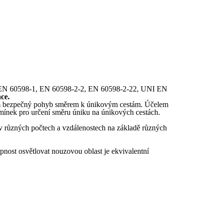
ch (EN 60598-1, EN 60598-2-2, EN 60598-2-22, UNI EN
ace.
bám bezpečný pohyb směrem k únikovým cestám. Účelem
ínek pro určení směru úniku na únikových cestách.
a, v různých počtech a vzdálenostech na základě různých
pnost osvětlovat nouzovou oblast je ekvivalentní