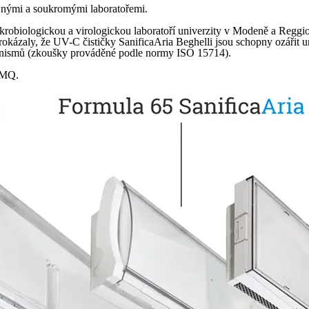
jnými a soukromými laboratořemi.
krobiologickou a virologickou laboratoří univerzity v Modeně a Reggi
é prokázaly, že UV-C čističky SanificaAria Beghelli jsou schopny ozáři
rganismů (zkoušky prováděné podle normy ISO 15714).
 IMQ.