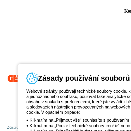
Kon
Zásady používání souborů
Beghelli je součástí GEWISS Group od roku 2025 a jeho ekosystému G
Webové stránky používají technické soubory cookie, k
propojená světelná řešení, která transformují komplexitu do jednoduch
a jednoznačného souhlasu, používat také analytické soub
koncové zákazníky v uspokojování jejich potřeb.
Zjistěte více o GEWIS
obsahu v souladu s preferencemi, které jste vyjádřili
+420 531 0
a sledovacích nástrojích provozovaných na webových 
Telefonní číslo
cookie
. V opačném případě:
od pondělí do pátku v době 8:30 - 17:30
Kliknutím na „Přijmout vše“ souhlasíte s používáním 
Kliknutím na „Pouze technické soubory cookie“ nebo 
Zásady ochrany osobních údajů
Zásady používání souborů cookie