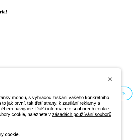
ria!
Czechia:
CS
stránky mohou, s výhradou získání vašeho konkrétního
o jak první, tak třetí strany, k zasílání reklamy a
ní během navigace. Další informace o souborech cookie
ubory cookie, naleznete v
zásadách používání souborů
ry cookie.