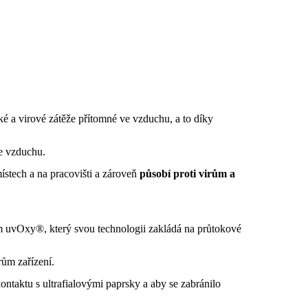
 a virové zátěže přítomné ve vzduchu, a to díky
ce vzduchu.
místech a na pracovišti a zároveň
působí proti virům a
tém uvOxy®, který svou technologii zakládá na průtokové
ům zařízení.
ntaktu s ultrafialovými paprsky a aby se zabránilo