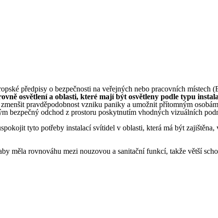
 evropské předpisy o bezpečnosti na veřejných nebo pracovních míste
ovně osvětlení a oblasti, které mají být osvětleny podle typu instal
 je zmenšit pravděpodobnost vzniku paniky a umožnit přítomným oso
ným bezpečný odchod z prostoru poskytnutím vhodných vizuálních podm
kojit tyto potřeby instalací svítidel v oblasti, která má být zajištěn
 aby měla rovnováhu mezi nouzovou a sanitační funkcí, takže větší scho