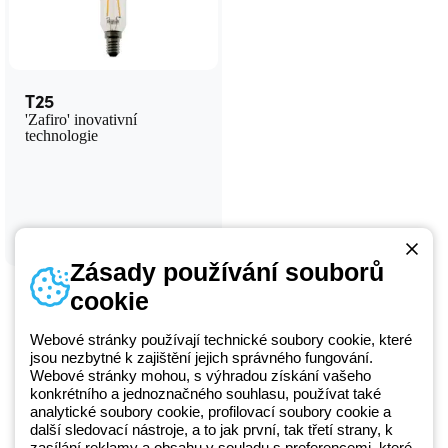
T25
'Zafiro' inovativní
technologie
Zásady používání souborů
cookie
Webové stránky používají technické soubory cookie, které
jsou nezbytné k zajištění jejich správného fungování.
Webové stránky mohou, s výhradou získání vašeho
Telefonní číslo
konkrétního a jednoznačného souhlasu, používat také
od pondělí do pátku v době 8:30 - 17:30
analytické soubory cookie, profilovací soubory cookie a
+420 531 014 111
další sledovací nástroje, a to jak první, tak třetí strany, k
zasílání reklamy a obsahu v souladu s preferencemi, které