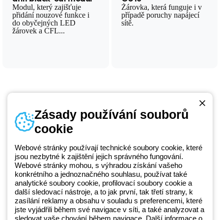
Modul, který zajišťuje
Žárovka, která funguje i v
přidání nouzové funkce i
případě poruchy napájecí
do obyčejných LED
sítě.
žárovek a CFL...
Zásady používání souborů
cookie
Telefonní číslo
od pondělí do pátku v době 8:30 - 17:30
+420 531 014 111
Webové stránky používají technické soubory cookie, které
jsou nezbytné k zajištění jejich správného fungování.
Webové stránky mohou, s výhradou získání vašeho
konkrétního a jednoznačného souhlasu, používat také
Beghelli je součástí GEWISS Group od roku 2025 a jeho ekosystému
analytické soubory cookie, profilovací soubory cookie a
další sledovací nástroje, a to jak první, tak třetí strany, k
GEWISS LightZone, kde vyvíjíme propojená světelná řešení, která
zasílání reklamy a obsahu v souladu s preferencemi, které
transformují komplexitu do jednoduchosti a podporují profesionály a
jste vyjádřili během své navigace v síti, a také analyzovat a
koncové zákazníky v uspokojování jejich potřeb.
Zjistěte více o
sledovat vaše chování během navigace. Další informace o