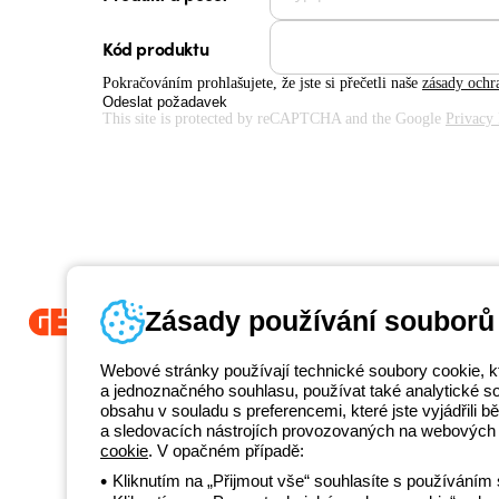
Kód produktu
Pokračováním prohlašujete, že jste si přečetli naše
zásady ochr
Odeslat požadavek
This site is protected by reCAPTCHA and the Google
Privacy 
Zásady používání souborů
Beghelli je součástí GEWISS Group od roku 2025 a jeho ekosystému G
Webové stránky používají technické soubory cookie, k
propojená světelná řešení, která transformují komplexitu do jednoduch
a jednoznačného souhlasu, používat také analytické soub
koncové zákazníky v uspokojování jejich potřeb.
Zjistěte více o GEWIS
obsahu v souladu s preferencemi, které jste vyjádřili
+420 531 0
a sledovacích nástrojích provozovaných na webových 
Telefonní číslo
cookie
. V opačném případě:
od pondělí do pátku v době 8:30 - 17:30
Kliknutím na „Přijmout vše“ souhlasíte s používáním 