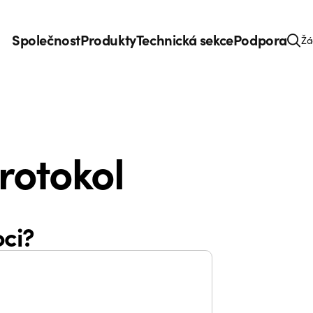
Společnost
Produkty
Technická sekce
Podpora
Žá
rotokol
ci?