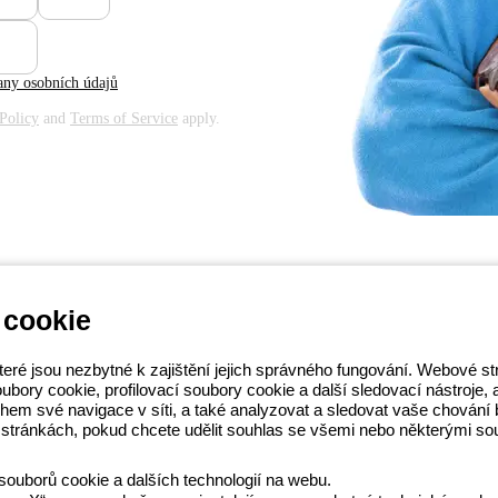
any osobních údajů
Policy
and
Terms of Service
apply.
 cookie
EWISS LightZone, kde vyvíjíme
teré jsou nezbytné k zajištění jejich správného fungování. Webové 
osti a podporují profesionály a
ory cookie, profilovací soubory cookie a další sledovací nástroje, a t
S
 během své navigace v síti, a také analyzovat a sledovat vaše chová
14 111
stránkách, pokud chcete udělit souhlas se všemi nebo některými so
souborů cookie a dalších technologií na webu.