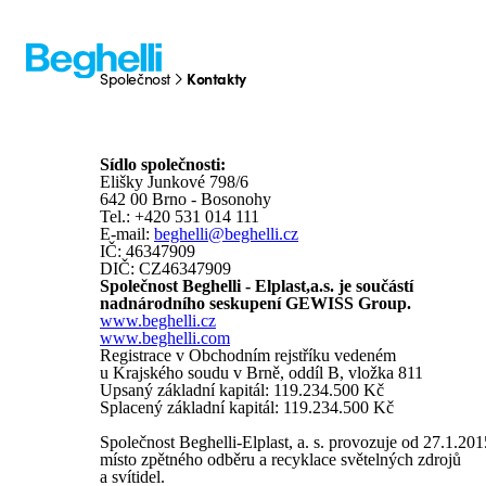
Kontakty
Společnost
Kontakty
Sídlo společnosti:
Elišky Junkové 798/6
642 00 Brno - Bosonohy
Tel.: +420 531 014 111
E-mail:
beghelli@beghelli.cz
IČ: 46347909
DIČ: CZ46347909
Společnost Beghelli - Elplast,a.s. je součástí
nadnárodního seskupení GEWISS Group.
www.beghelli.cz
www.beghelli.com
Registrace v Obchodním rejstříku vedeném
u
Krajského soudu v Brně, oddíl B, vložka 811
Upsaný základní kapitál: 119.234.500 Kč
Splacený základní kapitál: 119.234.500 Kč
Společnost Beghelli-Elplast, a. s. provozuje od 27.1.201
místo zpětného odběru a recyklace světelných zdrojů
a svítidel.