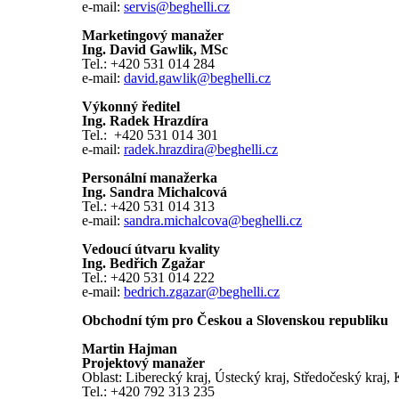
e-mail:
servis@beghelli.cz
Marketingový manažer
Ing. David Gawlik, MSc
Tel.: +420 531 014 284
e-mail:
david.gawlik@beghelli.cz
Výkonný ředitel
Ing. Radek Hrazdíra
Tel.: +420 531 014 301
e-mail:
radek.hrazdira@beghelli.cz
Personální manažerka
Ing. Sandra Michalcová
Tel.: +420 531 014 313
e-mail:
sandra.michalcova@beghelli.cz
Vedoucí útvaru kvality
Ing. Bedřich Zgažar
Tel.: +420 531 014 222
e-mail:
bedrich.zgazar@beghelli.cz
Obchodní tým pro Českou a Slovenskou republiku
Martin Hajman
Projektový manažer
Oblast: Liberecký kraj, Ústecký kraj, Středočeský kraj, 
Tel.: +420 792 313 235