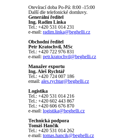
Otevírací doba Po-Pá: 8:00 -15:00
Další dle telefonické domluvy.
Generální ředitel
Ing. Radim Linka
Tel.: +420 531 014 231
e-mail:
radim.linka@beghelli.cz
Obchodní ředitel
Petr Kratochvíl, MSc
Tel.: +420 722 976 831
e-mail:
petr.kratochvil@beghelli.cz
Manažer exportu
Ing. Aleš Rychtář
Tel.: +420 724 007 186
email:
ales.rychtar@beghelli.cz
Logistika
Tel.: +420 531 014 216
Tel.: +420 602 443 867
Tel.: +420 606 676 870
e-mail:
logistika@beghelli.cz
Technická podpora
Tomáš Hančík
Tel.: +420 531 014 262
e-mail:
tomas.hancik@beghelli.cz