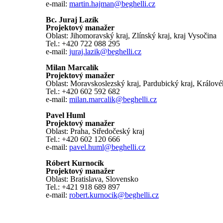
e-mail:
martin.hajman@beghelli.cz
Bc. Juraj Lazík
Projektový manažer
Oblast: Jihomoravský kraj, Zlínský kraj, kraj Vysočina
Tel.: +420 722 088 295
e-mail:
juraj.lazik@beghelli.cz
Milan Marcalík
Projektový manažer
Oblast: Moravskoslezský kraj, Pardubický kraj, Králov
Tel.: +420 602 592 682
e-mail:
milan.marcalik@beghelli.cz
Pavel Huml
Projektový manažer
Oblast: Praha, Středočeský kraj
Tel.: +420
602 120 666
e-mail:
pavel.huml@beghelli.cz
Róbert Kurnocík
Projektový manažer
Oblast: Bratislava, Slovensko
Tel.: +421 918 689 897
e-mail:
robert.kurnocik@beghelli.cz