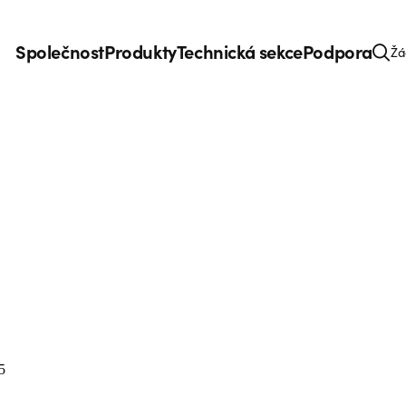
Společnost
Produkty
Technická sekce
Podpora
Žá
5