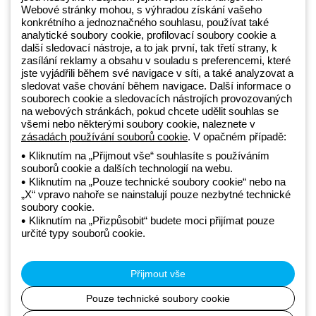
Webové stránky mohou, s výhradou získání vašeho
konkrétního a jednoznačného souhlasu, používat také
Beghelli je součástí GEWISS Group od roku 2025 a jeho ekosystému
analytické soubory cookie, profilovací soubory cookie a
další sledovací nástroje, a to jak první, tak třetí strany, k
GEWISS LightZone, kde vyvíjíme propojená světelná řešení, která
zasílání reklamy a obsahu v souladu s preferencemi, které
transformují komplexitu do jednoduchosti a podporují profesionály a
jste vyjádřili během své navigace v síti, a také analyzovat a
koncové zákazníky v uspokojování jejich potřeb.
Zjistěte více o
sledovat vaše chování během navigace. Další informace o
GEWISS
souborech cookie a sledovacích nástrojích provozovaných
na webových stránkách, pokud chcete udělit souhlas se
všemi nebo některými soubory cookie, naleznete v
Czechia:
CS
zásadách používání souborů cookie
. V opačném případě:
Kliknutím na „Přijmout vše“ souhlasíte s používáním
souborů cookie a dalších technologií na webu.
Zásady ochrany osobních údajů
Kliknutím na „Pouze technické soubory cookie“ nebo na
Zásady používání souborů cookie
„X“ vpravo nahoře se nainstalují pouze nezbytné technické
Obchodní podmínky
soubory cookie.
Všechny zásady
Kliknutím na „Přizpůsobit“ budete moci přijímat pouze
Accessibility
určité typy souborů cookie.
Kredity
© Beghelli S.p.A. Sole Shareholder Company - Company subject
to the direction and coordination of Gewiss S.p.A. - P.IVA (IT)
Přijmout vše
00666341201 - Registered in the Register of Companies of
Bologna. Fully paid-up capital: 10,000,000 Euro
Pouze technické soubory cookie