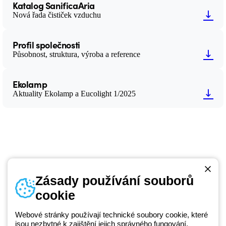
Katalog SanificaAria
Nová řada čističek vzduchu
Profil společnosti
Působnost, struktura, výroba a reference
Ekolamp
Aktuality Ekolamp a Eucolight 1/2025
Zásady používání souborů
cookie
Telefonní číslo
od pondělí do pátku v době 8:30 - 17:30
+420 531 014 111
Webové stránky používají technické soubory cookie, které
jsou nezbytné k zajištění jejich správného fungování.