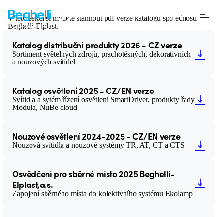
Katalogy ke stažení v .pdf
V této sekci si můžete stáhnout pdf verze katalogů společnosti
Technická sekce pro stažení katalogů
Beghelli-Elplast.
Katalog distribuční produkty 2026 - CZ verze
Sortiment světelných zdrojů, prachotěsných, dekorativních
a nouzových svítidel
Katalog osvětlení 2025 - CZ/EN verze
Svítidla a sytém řízení osvětlení SmartDriver, produkty řady
Modula, NuBe cloud
Nouzové osvětlení 2024-2025 - CZ/EN verze
Nouzová svítidla a nouzové systémy TR, AT, CT a CTS
Osvědčení pro sběrné místo 2025 Beghelli-
Elplast,a.s.
Zapojení sběrného místa do kolektivního systému Ekolamp