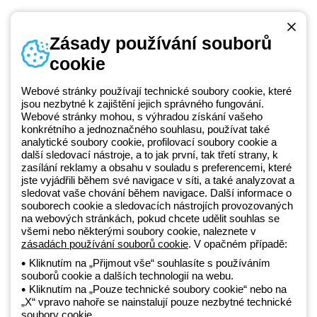
Zásady používání souborů
cookie
Telefonní číslo
od pondělí do pátku v době 8:30 - 17:30
+420 531 014 111
Webové stránky používají technické soubory cookie, které
jsou nezbytné k zajištění jejich správného fungování.
Webové stránky mohou, s výhradou získání vašeho
konkrétního a jednoznačného souhlasu, používat také
Beghelli je součástí GEWISS Group od roku 2025 a jeho ekosystému
analytické soubory cookie, profilovací soubory cookie a
další sledovací nástroje, a to jak první, tak třetí strany, k
GEWISS LightZone, kde vyvíjíme propojená světelná řešení, která
zasílání reklamy a obsahu v souladu s preferencemi, které
transformují komplexitu do jednoduchosti a podporují profesionály a
jste vyjádřili během své navigace v síti, a také analyzovat a
koncové zákazníky v uspokojování jejich potřeb.
Zjistěte více o
sledovat vaše chování během navigace. Další informace o
GEWISS
souborech cookie a sledovacích nástrojích provozovaných
na webových stránkách, pokud chcete udělit souhlas se
všemi nebo některými soubory cookie, naleznete v
Czechia:
CS
zásadách používání souborů cookie
. V opačném případě:
Kliknutím na „Přijmout vše“ souhlasíte s používáním
souborů cookie a dalších technologií na webu.
Zásady ochrany osobních údajů
Kliknutím na „Pouze technické soubory cookie“ nebo na
Zásady používání souborů cookie
„X“ vpravo nahoře se nainstalují pouze nezbytné technické
Obchodní podmínky
soubory cookie.